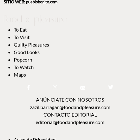
SITIO WEB:
pueblobonito.com
To Eat
To Visit
Guilty Pleasures
Good Looks
Popcorn
To Watch
Maps
ANÚNCIATE CON NOSOTROS
zazil.barragan@foodandpleasure.com
CONTACTO EDITORIAL
editorial@foodandpleasure.com
Aviso de Privacidad