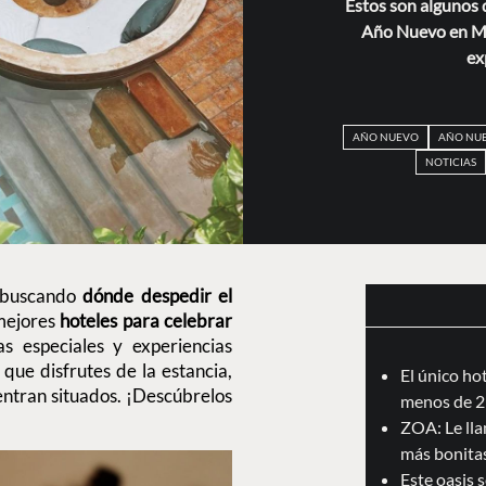
Estos son algunos 
Año Nuevo en Mé
ex
AÑO NUEVO
AÑO NUE
NOTICIAS
s buscando
dónde despedir el
mejores
hoteles para celebrar
as especiales y experiencias
 que disfrutes de la estancia,
El único ho
entran situados. ¡Descúbrelos
menos de 2
ZOA: Le llam
más bonita
Este oasis 