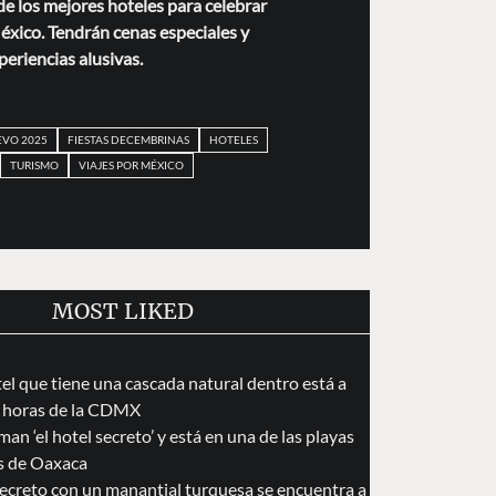
de los mejores hoteles para celebrar
xico. Tendrán cenas especiales y
periencias alusivas.
VO 2025
FIESTAS DECEMBRINAS
HOTELES
TURISMO
VIAJES POR MÉXICO
MOST LIKED
tel que tiene una cascada natural dentro está a
 horas de la CDMX
an ‘el hotel secreto’ y está en una de las playas
s de Oaxaca
secreto con un manantial turquesa se encuentra a