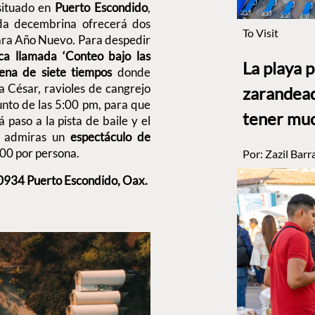
ituado en
Puerto Escondido
,
ada decembrina ofrecerá dos
To Visit
ara Año Nuevo. Para despedir
ca llamada ‘Conteo bajo las
La playa 
ena de siete tiempos
donde
a César, ravioles de cangrejo
zarandead
unto de las 5:00 pm, para que
tener muc
á paso a la pista de baile y el
s admiras un
espectáculo de
,500 por persona.
Por:
Zazil Barr
70934 Puerto Escondido, Oax.