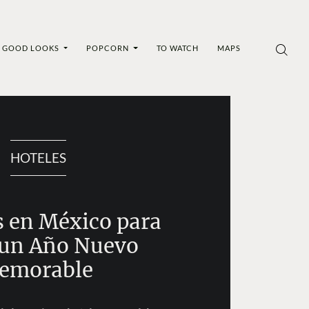
GOOD LOOKS
POPCORN
TO WATCH
MAPS
HOTELES
s en México para
 un Año Nuevo
emorable