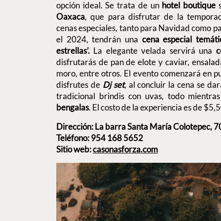
opción ideal. Se trata de un
hotel boutique
s
Oaxaca
, que para disfrutar de la tempor
cenas especiales, tanto para Navidad como p
el 2024, tendrán una
cena especial temáti
estrellas’.
La elegante velada servirá una
c
disfrutarás de pan de elote y caviar, ensalad
moro, entre otros. El evento comenzará en p
disfrutes de
Dj set
, al concluir la cena se dar
tradicional brindis con uvas, todo mientra
bengalas
. El costo de la experiencia es de $5
Dirección: La barra Santa María Colotepec, 
Teléfono: 954 168 5652
Sitio web:
casonasforza.com