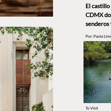
El castill
CDMX dond
senderos 
Por:
Paola Lim
To Visit