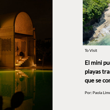
To Visit
El mini p
playas tr
que se co
Por:
Paola Lim