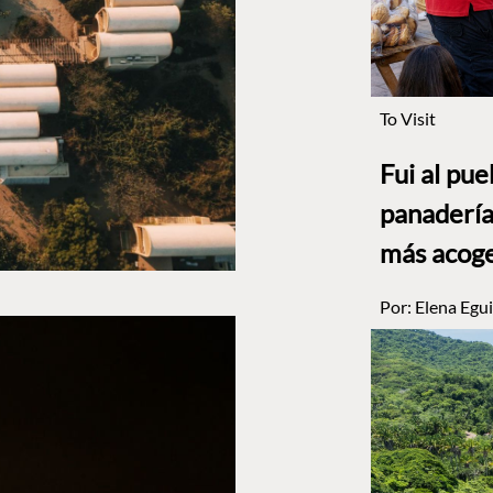
To Visit
Fui al pu
panadería
más acog
Por:
Elena Egui