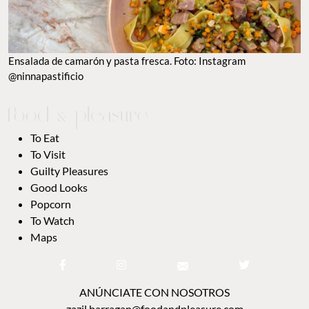
TO EAT
TO VISIT
GUILTY PLEASURES
GOOD LOOKS
POPCORN
TO WATCH
MAPS
ANÚNCIATE CON NOSOTROS
zazil.barragan@foodandpleasure.com
CONTACTO EDITORIAL