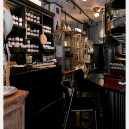
BOMBOTI COCINA. FOTO: INSTAGRAM @BOMBOTI_COCINA @JPARK.STUDIO