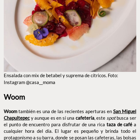
ENSALADA CON MIX DE BETABEL Y SUPREMA DE CÍTRICOS. FOTO: INSTAGRAM
@CASA__MOMA
Woom
también es una de las recientes aperturas en
Woom
San Miguel
y aunque es en sí una
, este
busca ser
Chapultepec
cafetería
spot
el punto de encuentro para disfrutar de una rica
a
taza de café
cualquier hora del día. El lugar es pequeño y brinda todo el
protagonismo a su barra, donde se posan las cafeteras, las bolsas
de café y ricos panes para acompañar. Afuera hay mesas para