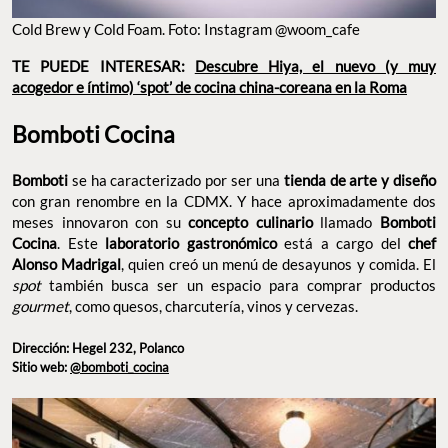
TE PUEDE INTERESAR:
Descubre Hiya, el nuevo (y muy
acogedor e íntimo) ‘spot’ de cocina china-coreana en la
Roma
Bomboti Cocina
se ha caracterizado por ser una
Bomboti
tienda de arte y
con gran renombre en la CDMX. Y hace
diseño
aproximadamente dos meses innovaron con su
concepto
llamado
. Este
culinario
Bomboti Cocina
laboratorio
está a cargo del
, quien
gastronómico
chef Alonso Madrigal
creó un menú de desayunos y comida. El
también busca ser
spot
un espacio para comprar productos
, como quesos,
gourmet
charcutería, vinos y cervezas.
Dirección: Hegel 232, Polanco
Sitio web:
@bomboti_cocina