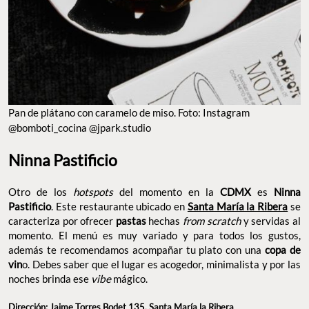
PAN DE PLÁTANO CON CARAMELO DE MISO. FOTO: INSTAGRAM @BOMBOTI_COCINA
@JPARK.STUDIO
Ninna Pastificio
Otro de los
del momento en la
es
hotspots
CDMX
Ninna
. Este restaurante ubicado en
Pastificio
Santa María la Ribera
se caracteriza por ofrecer
hechas
y servidas
pastas
from scratch
al momento. El menú es muy variado y para todos los gustos,
además te recomendamos acompañar tu plato con una
copa de
o. Debes saber que el lugar es acogedor, minimalista y por las
vin
noches brinda ese
mágico.
vibe
Dirección: Jaime Torres Bodet 135, Santa María la Ribera
Lee la nota completa
aquí
.