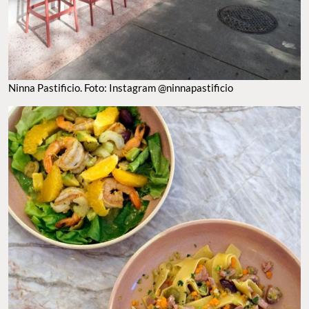
ENSALADA DE CAMARÓN Y PASTA FRESCA. FOTO: INSTAGRAM @NINNAPASTIFICIO