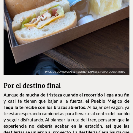
PACK DE COMIDA EN EL TEQUILA EXPRESS. FOTO: COBERTURA
Por el destino final
Aunque
da mucha de tristeza cuando el recorrido llega a su fin
y casi te tienen que bajar a la fuerza,
el Pueblo Mágico de
Tequila te recibe con los brazos abiertos.
Al bajar del vagón, ya
te están esperando camionetas para llevarte al centro del pueblo
y seguir disfrutando. Al planear la ruta del tren, pensaron que
la
experiencia no debería acabar en la estación, así que las
destilerías se unieron al proyecto.
La
destilería Casa Sauza
que