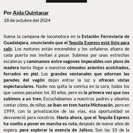
Por
Aída Quintanar
18 de octubre del 2024
Suena la campana de locomotora en la
Estación Ferroviaria de
Guadalajara
, a
nunciando que el
Tequila Express está listo para
salir
. Los motores están encendidos y los señaleros afuera de
cada puerta nos invitan a pasar. Subimos por unas estrechas
escaleras y
caminamos entre vagones impecables con pisos de
madera
hasta llegar a nuestros
cómodos asientos acolchados,
forrados en piel.
Los
grandes ventanales que adornan las
paredes del vagón
dejan entrar la luz y
ofrecen vistas
espectaculares.
Nadie nos quita la sonrisa en la cara, todos los
que vamos pasamos los 30 años, pero es
la primera vez que nos
subimos a un tren.
Escuchábamos a nuestros padres y abuelos
contar cómo, de niños,
se iban en tren hasta Michoacán
, pero en
1999, con la privatización de las vías, esa oportunidad se
desvaneció para nosotros.
Hasta ahora, que el Tequila Express
ha vuelto a poner en marcha su ruta,
después de nueve años de
espera,
para explorar la esencia de Jalisco.
Son las 10 de la