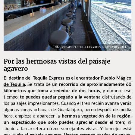
VAGÓN BAR DEL TEQUILA EXPRESS. FOTO: COBERTURA
Por las hermosas vistas del paisaje
agavero
El destino del Tequila Express es el encantador
Pueblo Mágico
de Tequila
.
Se trata de
un recorrido de aproximadamente 60
kilómetros que toma alrededor de dos horas
, y durante ese
tiempo,
te puedes quedar pegado a la ventana
disfrutando de
los paisajes impresionantes. Cuando el tren recién avanza verás
algunas zonas urbanas de Guadalajara, pero después de media
hora, empieza a aparecer la
hermosa vegetación de la región,
un espectáculo que solo puedes apreciar desde el tren
; ni
siquiera la carretera ofrece semejantes vistas. Y lo mejor está
por venir:
el paisaje agavero. Vastos campos verdes de agave
,