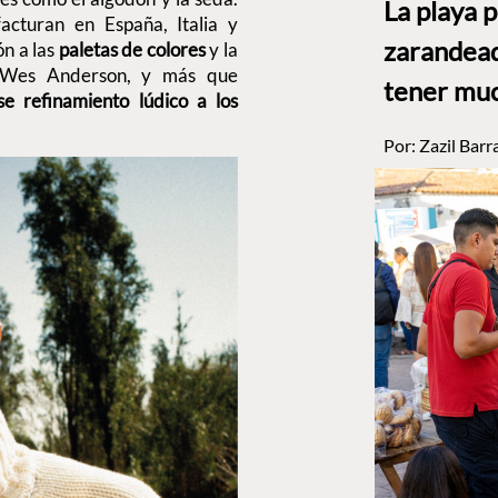
La playa 
cturan en España, Italia y
zarandead
ón a las
paletas de colores
y la
 Wes Anderson, y más que
tener muc
se refinamiento lúdico a los
Por:
Zazil Barr