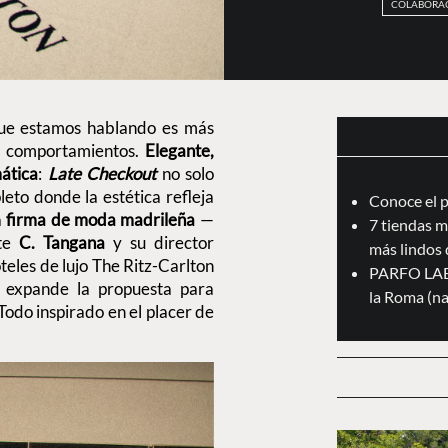
COLABORA
que estamos hablando es más
s comportamientos.
Elegante,
ática
:
Late Checkout
no solo
eto donde la estética refleja
Conoce el 
a
firma de moda madrileña
—
7 tiendas m
nte
C. Tangana
y su director
más lindos 
oteles de lujo The Ritz-Carlton
PARFO LAB:
 expande la propuesta para
la Roma (na
 Todo inspirado en el placer de