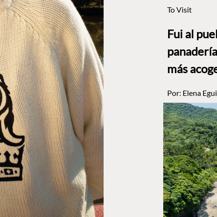
To Visit
Fui al pu
panadería
más acog
Por:
Elena Egui