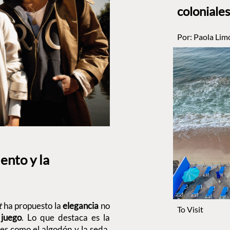
coloniales
Por:
Paola Lim
ento y la
t
ha propuesto la
elegancia
no
To Visit
 juego
. Lo que destaca es la
es como el algodón y la seda.