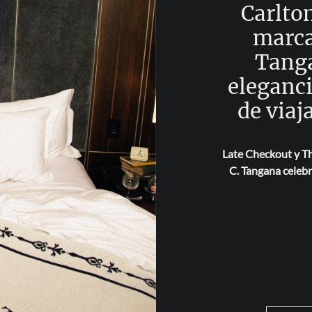
Carlton
marca
Tanga
eleganci
de viaj
Late Checkout y Th
C. Tangana celebra