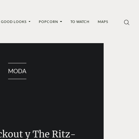
GOOD LOOKS
POPCORN
TO WATCH
MAPS
MODA
ckout y The Ritz-