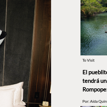
To Visit
El puebli
tendrá un
Rompope: 
Por:
Aída Quin