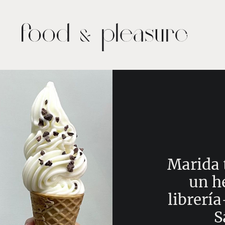
Marida 
un h
librería
S