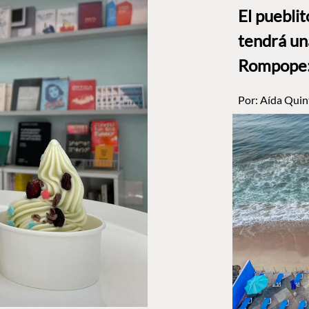
El puebli
tendrá un
Rompope: 
Por:
Aída Quin