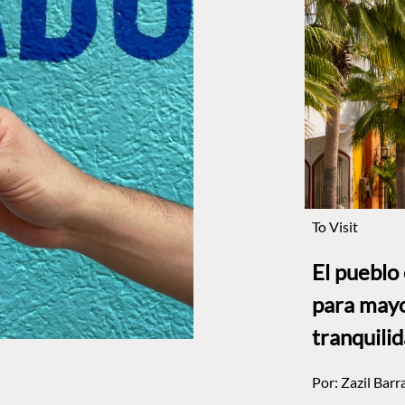
To Visit
El pueblo
para mayo
tranquili
Por:
Zazil Barr