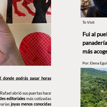
To Visit
Fui al pu
panadería
más acog
Por:
Elena Egui
X donde podrás pasar horas
n Rafael abrió sus puertas hace
es editoriales
más cotizadas
varias
joyas menos conocidas