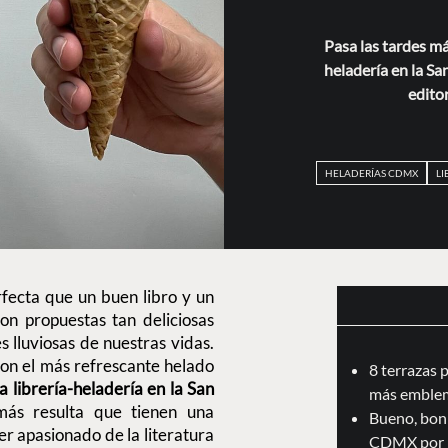
Pasa las tardes má
heladería en la Sa
edito
HELADERÍAS CDMX
LI
fecta que un buen libro y un
on propuestas tan deliciosas
 lluviosas de nuestras vidas.
con el más refrescante helado
8 terrazas 
a librería-heladería en la San
más emblem
más resulta que tienen una
Bueno, boni
er apasionado de la literatura
CDMX por 