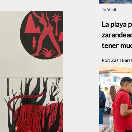
To Visit
La playa 
zarandead
tener muc
Por:
Zazil Barr