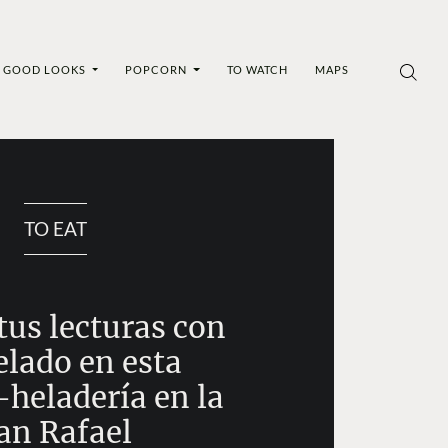
GOOD LOOKS
POPCORN
TO WATCH
MAPS
TO EAT
tus lecturas con
elado en esta
-heladería en la
an Rafael