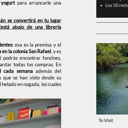
yogurt
para arrancarle una
Los 50 res
án se convertirá en tu lugar
(está abajo de una librería
ientes
: esa es la premisa y el
a en la colonia San Rafael
, y es
 podrás encontrar fanzines,
guardar todas tus compras. En
al cada semana
además del
os que se han visto desde su
l helado en nogada, los cuales
To Visit