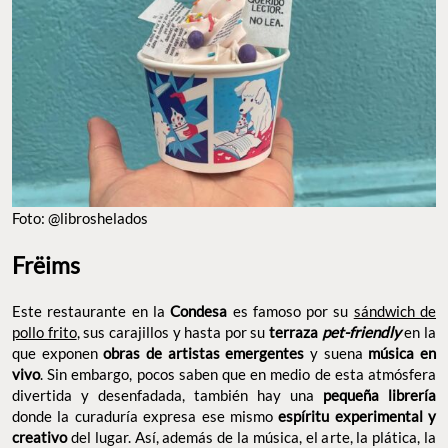
FOTO: @LIBROSHELADOS
Frëims
Este restaurante en la
Condesa
es famoso por su
sándwich de
pollo frito
, sus carajillos y hasta por su
terraza
en la
pet-friendly
que exponen
obras de artistas emergentes
y suena
música en
vivo
. Sin embargo, pocos saben que en medio de esta
atmósfera divertida y desenfadada, también hay una
pequeña
librería
donde la curaduría expresa ese mismo
espíritu
experimental y creativo
del lugar. Así, además de la música, el
arte, la plática, la comida y los tragos, la experiencia se completa
con libros que se revelan como un hallazgo antes o después de
comer.
Dirección: Ámsterdam 62B, Hipódromo