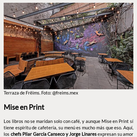
TERRAZA DE FRËIMS. FOTO: @FREIMS.MEX
Mise en Print
Los libros no se maridan solo con café, y aunque Mise en Print
sí tiene espíritu de cafetería, su menú es mucho más que eso.
Aquí, los
chefs Pilar García Canseco y Jorge Linares
expresan
su amor por la cocina a partir de una selección de
libros que
abordan temas de comida
—desde recetarios hasta
ilustraciones— y un menú divertido donde el
matcha
cobra
protagonismo. También tienen
sándwiches especiales de
temporada
, con el sello de calidad de los ingredientes hechos en
casa con toda la técnica y la mejor materia prima.