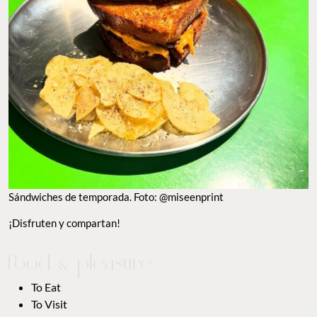
SÁNDWICHES DE TEMPORADA. FOTO: @MISEENPRINT
¡Disfruten y compartan!
TO EAT
TO VISIT
GUILTY PLEASURES
GOOD LOOKS
POPCORN
TO WATCH