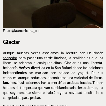
FOTO: @LAAMERICANA_OLC
Glaciar
Aunque muchas veces asociamos la lectura con un rincón
acogedor
para pasar una tarde lluviosa, la realidad es que los
libros se adaptan a cualquier clima. Glaciar es una
librería-
heladería
y divertida
en la
San Rafael
donde las
funky
ediciones independientes
se maridan con helado de yogurt. En
sus estantes, aunque reducidos, encontrarás una variedad de
libros, fanzines, ilustraciones
y hasta
‘merch’ de artistas
locales
. Tienen helados de temporada que van cambiando cada
cierto tiempo, así que seguramente siempre habrá alguna
novedad —editorial o congelada— para probar.
Dirección: Alfonso Herrera 35, San Rafael
Sitio Web:
@libroshelados
Lee la nota completa de
Glaciar
.