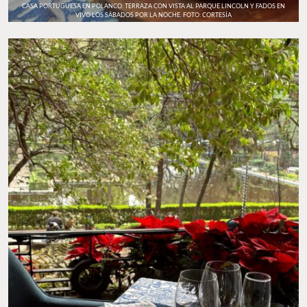
CASA PORTUGUESA EN POLANCO: TERRAZA CON VISTA AL PARQUE LINCOLN Y FADOS EN
VIVO LOS SÁBADOS POR LA NOCHE. FOTO: CORTESÍA