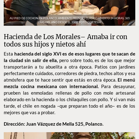
AU PIED DE COCHON EN POLANCO: AMBIENTE FRANCÉS CLÁSICO ABIERTO 24 HORAS, 365
DÍAS DEL AÑO DESDE EL 2000. FOTO: CORTESÍA
Hacienda de Los Morales– Amaba ir con
todos sus hijos y nietos ahí
Esta
hacienda del siglo XVI es de esos lugares que te sacan de
la ciudad sin salir de ella,
pero sobre todo, es de los que mejor
transportarán a tu abuelita a otra época. Patios con jardines
perfectamente cuidados, corredores de piedra, techos altos y esa
atmósfera que te hace sentir que estás en otra época.
El menú
mezcla cocina mexicana con internacional.
Para desayunar,
prueben las enmoladas rellenas de pollo con mole artesanal
elaborado en la hacienda o los chilaquiles con pollo. Y si van más
tarde, el chile en nogada –que preparan todo el año– es de los
mejores que vas a probar.
Dirección: Juan Vázquez de Mella 525, Polanco.