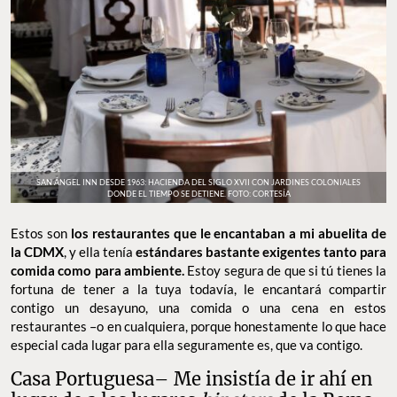
SAN ÁNGEL INN DESDE 1963: HACIENDA DEL SIGLO XVII CON JARDINES COLONIALES
DONDE EL TIEMPO SE DETIENE. FOTO: CORTESÍA
Estos son
los restaurantes que le encantaban a mi abuelita de
la CDMX
, y ella tenía
estándares bastante exigentes tanto para
comida como para ambiente.
Estoy segura de que si tú tienes la
fortuna de tener a la tuya todavía, le encantará compartir
contigo un desayuno, una comida o una cena en estos
restaurantes –o en cualquiera, porque honestamente lo que hace
especial cada lugar para ella seguramente es, que va contigo.
Casa Portuguesa– Me insistía de ir ahí en