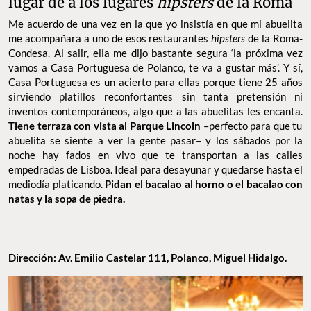
lugar de a los lugares
hipsters
de la Roma
Me acuerdo de una vez en la que yo insistía en que mi abuelita
me acompañara a uno de esos restaurantes
hipsters
de la Roma-
Condesa. Al salir, ella me dijo bastante segura ‘la próxima vez
vamos a Casa Portuguesa de Polanco, te va a gustar más’. Y sí,
Casa Portuguesa es un acierto para ellas porque tiene 25 años
sirviendo platillos reconfortantes sin tanta pretensión ni
inventos contemporáneos, algo que a las abuelitas les encanta.
Tiene terraza con vista al Parque Lincoln
–perfecto para que tu
abuelita se siente a ver la gente pasar– y los sábados por la
noche hay fados en vivo que te transportan a las calles
empedradas de Lisboa. Ideal para desayunar y quedarse hasta el
mediodía platicando.
Pidan el bacalao al horno o el bacalao con
natas y la sopa de piedra.
Dirección: Av. Emilio Castelar 111, Polanco, Miguel Hidalgo.