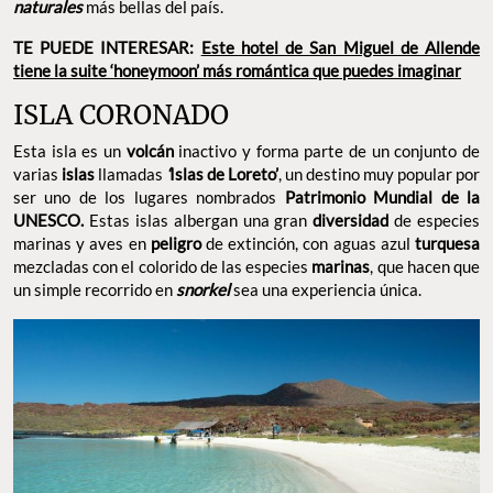
naturales
más bellas del país.
TE PUEDE INTERESAR:
Este hotel de San Miguel de Allende
tiene la suite ‘honeymoon’ más romántica que puedes imaginar
ISLA CORONADO
Esta isla es un
volcán
inactivo y forma parte de un conjunto de
varias
islas
llamadas
‘
Islas de Loreto’
, un destino muy popular por
ser uno de los lugares nombrados
Patrimonio Mundial de la
UNESCO.
Estas islas albergan una gran
diversidad
de especies
marinas y aves en
peligro
de extinción, con aguas azul
turquesa
mezcladas con el colorido de las especies
marinas
, que hacen que
un simple recorrido en
snorkel
sea una experiencia única.