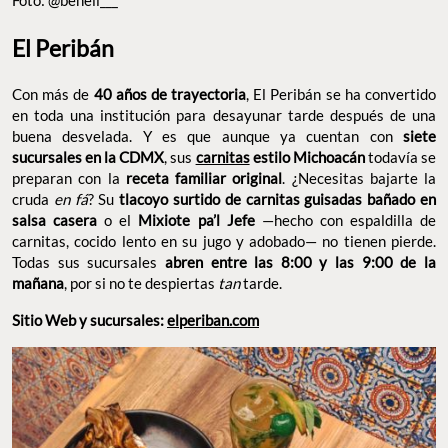
FOTO: @BENELL___
El Peribán
Con más de
40 años de trayectoria
, El Peribán se ha convertido
en toda una institución para desayunar tarde después de una
buena desvelada. Y es que aunque ya cuentan con
siete
sucursales en la CDMX
, sus
carnitas
estilo Michoacán
todavía
se preparan con la
receta familiar original
. ¿Necesitas bajarte la
cruda
en fá
? Su
tlacoyo surtido de carnitas guisadas bañado en
salsa casera
o el
Mixiote pa’l Jefe
—hecho con espaldilla de
carnitas, cocido lento en su jugo y adobado— no tienen pierde.
Todas sus sucursales
abren entre las 8:00 y las 9:00 de la
mañana
, por si no te despiertas
tan
tarde.
Sitio Web y sucursales:
elperiban.com