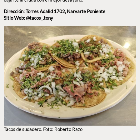
Dirección: Torres Adalid 1702, Narvarte Poniente
Sitio Web:
@tacos_.tony
TACOS DE SUDADERO. FOTO: ROBERTO RAZO
La Buena Birria
Con
sucursales en la Condesa, la Cuauhtémoc y la Nápoles
, La