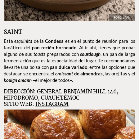
FOTO: L PAN
SAINT
Esta
esquinita
de la
Condesa
es en el punto de reunión para los
fanáticos del
pan recién horneado.
Al ir ahí, tienes que probar
alguno de sus
toasts
preparados con
sourdough
, un pan de larga
fermentación que es la especialidad del lugar. Te recomendamos
llevarte una bolsa con
pan dulce variado
, entre las opciones que
destacan se encuentra el
croissant
de almendras,
las orejitas y el
kouign amann
–el mejor de todos–.
DIRECCIÓN: GENERAL BENJAMÍN HILL 146,
HIPÓDROMO, CUAUHTÉMOC
SITIO WEB:
INSTAGRAM