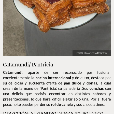
FOTO: PANADERÍA ROSETTA
Catamundi/ Pantricia
Catamundi
, aparte de ser reconocido por fusionar
excelentemente la
cocina internacional
y de autor, destaca por
su deliciosa y suculenta oferta de
pan dulce
y
donas
, la cual
crean de la mano de ‘Pantricia’, su panadería .Sus
conchas
son
una delicia que podrás encontrar en distintos sabores y
presentaciones, lo que hará difícil elegir solo una. Por si fuera
poco, no te puedes perder su
rol de canela
y sus chocolatines.
DIRECCIÓN: ALEJANDRO DUMAS 97, POLANCO.