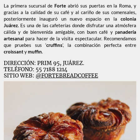
La primera sucursal de
Forte
abrió sus puertas en la Roma, y
gracias a la calidad de su café y al cariño de sus comensales,
posteriormente inauguró un nuevo espacio en la
colonia
Juárez.
Es una de las cafeterías donde disfrutar una atmósfera
cálida y de bienvenida amigable, con buen café y p
anadería
artesanal
para hacer de la visita espectacular. Recomendamos
que pruebes sus ‘
cruffins
‘, la combinación perfecta entre
croissant
y
muffin
.
DIRECCIÓN: PRIM 95, JUÁREZ.
TELÉFONO: 55 7188 1214
SITIO WEB:
@FORTEBREADCOFFEE