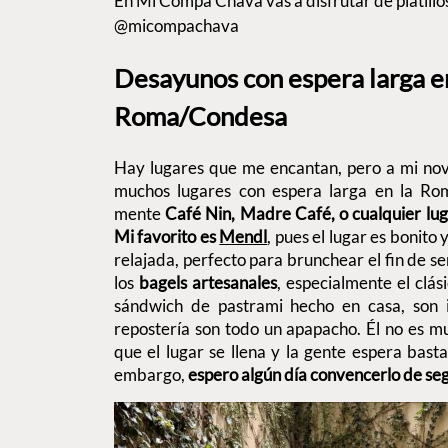
En Mi Compa Chava vas a disfrutar de platillos
@micompachava
Desayunos con espera larga e
Roma/Condesa
Hay lugares que me encantan, pero a mi novi
muchos lugares con espera larga en la Ro
mente
Café Nin, Madre Café, o cualquier lu
Mi favorito es
Mendl
, pues el lugar es bonito
relajada, perfecto para brunchear el fin de s
los
bagels artesanales
, especialmente el clá
sándwich de pastrami hecho en casa, son 
repostería son todo un apapacho. Él no es m
que el lugar se llena y la gente espera bast
embargo,
espero algún día convencerlo de se