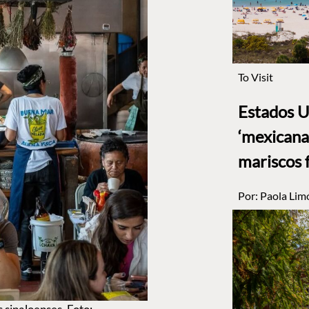
To Visit
Estados U
‘mexicana’
mariscos 
Por:
Paola Lim