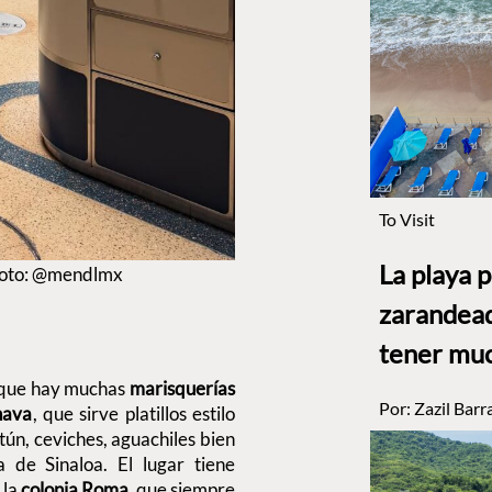
To Visit
La playa 
 Foto: @mendlmx
zarandead
tener muc
nque hay muchas
marisquerías
Por:
Zazil Barr
hava
, que sirve platillos estilo
atún, ceviches, aguachiles bien
la de Sinaloa. El lugar tiene
 la
colonia Roma
, que siempre