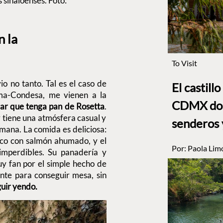
 sinaloenses. Foto:
n la
To Visit
o no tanto. Tal es el caso de
El castill
ma-Condesa, me vienen a la
CDMX dond
gar que tenga pan de Rosetta
.
 y tiene una atmósfera casual y
senderos 
emana. La comida es deliciosa:
sico con salmón ahumado, y el
Por:
Paola Lim
imperdibles. Su panadería y
uy fan por el simple hecho de
ante para conseguir mesa, sin
guir yendo.