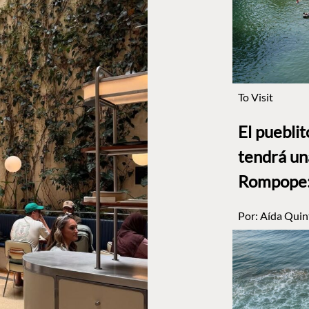
To Visit
El puebli
tendrá un
Rompope: 
Por:
Aída Quin