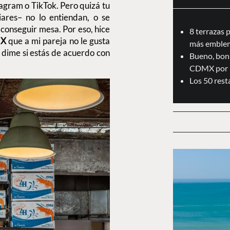
agram o TikTok. Pero quizá tu
ares– no lo entiendan, o se
a conseguir mesa. Por eso, hice
8 terrazas 
MX
que a mi pareja no le gusta
más emblem
 dime si estás de acuerdo con
Bueno, boni
CDMX por 
Los 50 res