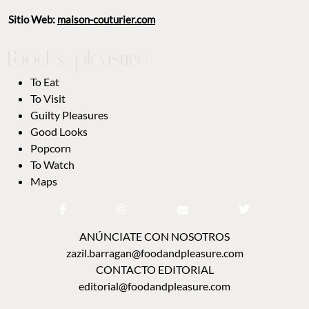
Sitio Web:
maison-couturier.com
To Eat
To Visit
Guilty Pleasures
Good Looks
Popcorn
To Watch
Maps
ANÚNCIATE CON NOSOTROS
zazil.barragan@foodandpleasure.com
CONTACTO EDITORIAL
editorial@foodandpleasure.com