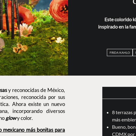
Este colorido k
inspirado en la fa
FRIDA KAHLO
osas
y reconocidas de México,
raciones, reconocida por sus
tica. Ahora existe un nuevo
na, incorporando diversos
8 terrazas 
ho
glow
y color.
más emblem
Bueno, boni
ño mexicano más bonitas para
CDMX por 