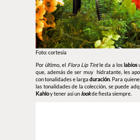
Foto: cortesía
Por último, el
Flora Lip Tint
le da a los
labios
u
que, además de ser muy hidratante, les ap
con tonalidades e larga
duración
. Para quiene
las tonalidades de la colección, se puede adq
Kahlo
y tener así un
look
de fiesta siempre.