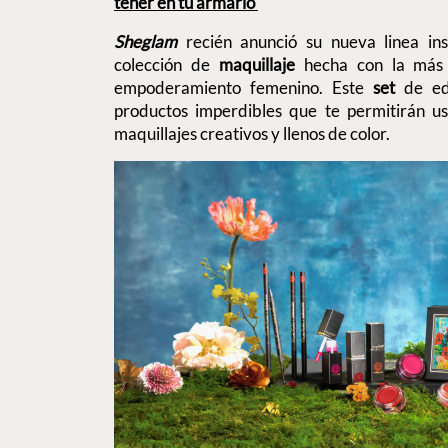
tener en tu armario
Sheglam
recién anunció su nueva linea in
colección de
maquillaje
hecha con la más 
empoderamiento femenino. Este
set
de edi
productos imperdibles que te permitirán u
maquillajes creativos y llenos de color.