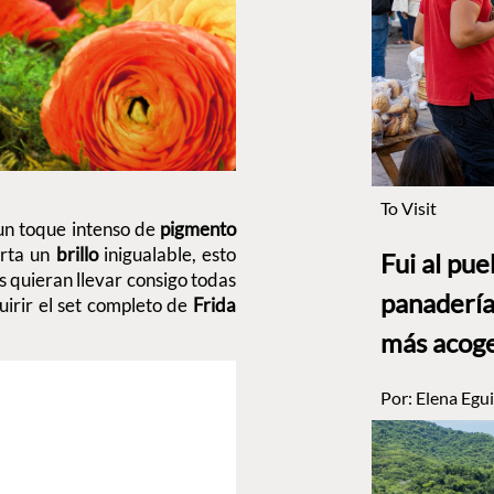
To Visit
n toque intenso de
pigmento
orta un
brillo
inigualable, esto
Fui al pu
s quieran llevar consigo todas
panadería
uirir el set completo de
Frida
más acog
Por:
Elena Egui