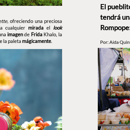
El puebli
tendrá un
tte
, ofreciendo una preciosa
Rompope: 
 a cualquier
mirada
el
look
 una
imagen
de
Frida
Khalo, la
e la paleta
mágicamente
.
Por:
Aída Quin