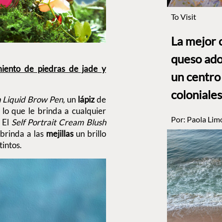
To Visit
La mejor 
queso ado
miento de piedras de jade y
un centro
coloniales
 Liquid Brow Pen,
un
lápiz
de
 lo que le brinda a cualquier
Por:
Paola Lim
. El
Self Portrait Cream Blush
 brinda a las
mejillas
un brillo
tintos.