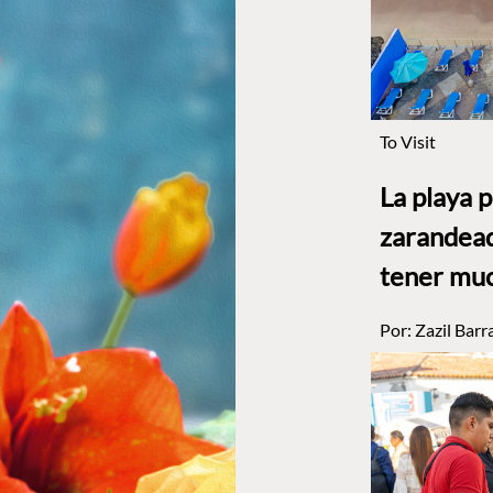
To Visit
La playa 
zarandead
tener muc
Por:
Zazil Barr