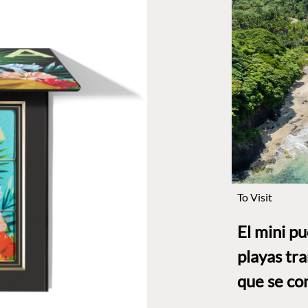
To Visit
El mini p
playas tr
que se co