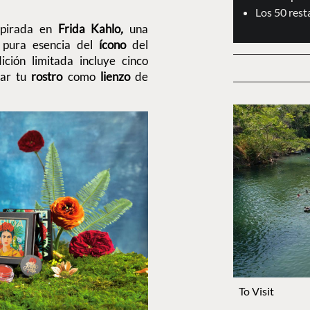
Los 50 res
spirada en
Frida Kahlo
,
una
pura esencia del
ícono
del
ción limitada incluye cinco
sar tu
rostro
como
lienzo
de
To Visit