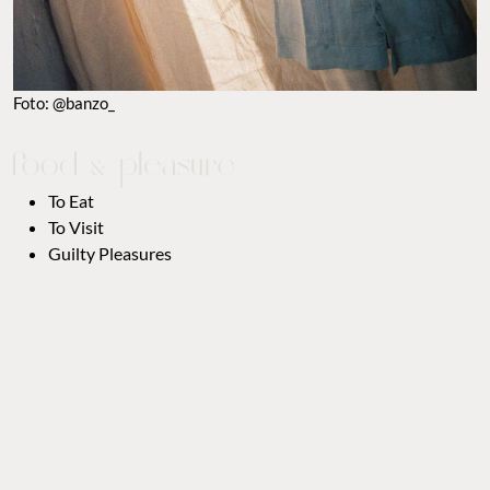
Foto: @banzo_
To Eat
To Visit
Guilty Pleasures
Good Looks
Popcorn
To Watch
Maps
ANÚNCIATE CON NOSOTROS
zazil.barragan@foodandpleasure.com