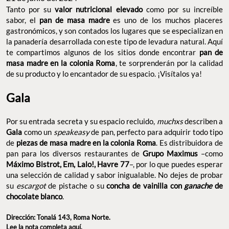
Tanto por su
valor nutricional elevado
como por su increíble
sabor, el
pan de masa madre
es uno de los muchos placeres
gastronómicos, y son contados los lugares que se especializan en
la panadería desarrollada con este tipo de levadura natural. Aquí
te compartimos algunos de los sitios donde encontrar
pan de
masa madre en la colonia Roma
, te sorprenderán por la calidad
de su producto y lo encantador de su espacio. ¡Visítalos ya!
Gala
Por su entrada secreta y su espacio recluido,
muchxs
describen a
Gala
como un
speakeasy
de pan, perfecto para adquirir todo tipo
de
piezas de masa madre en la colonia Roma
. Es distribuidora de
pan para los diversos restaurantes de
Grupo Maximus
–como
Máximo Bistrot, Em, Lalo!, Havre 77
–, por lo que puedes esperar
una selección de calidad y sabor inigualable. No dejes de probar
su
escargot
de pistache o su
concha de vainilla con
ganache
de
chocolate blanco
.
Dirección: Tonalá 143, Roma Norte.
Lee la nota completa
aquí
.