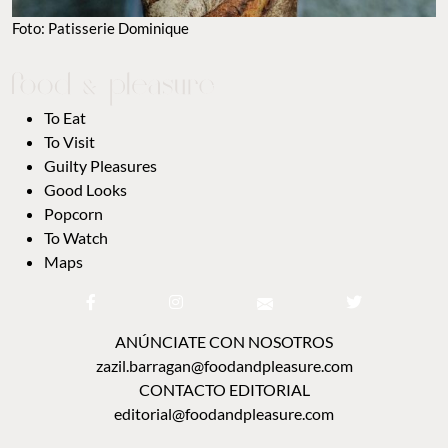
Foto: Patisserie Dominique
To Eat
To Visit
Guilty Pleasures
Good Looks
Popcorn
To Watch
Maps
ANÚNCIATE CON NOSOTROS
zazil.barragan@foodandpleasure.com
CONTACTO EDITORIAL
editorial@foodandpleasure.com