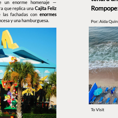
irle un enorme homenaje —
Rompope: 
ra que replica una
Cajita Feliz
e las fachadas con
enormes
rancesa y una hamburguesa.
Por:
Aída Quin
To Visit