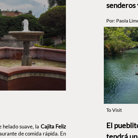
senderos 
Por:
Paola Lim
To Visit
El puebli
 helado suave, la
Cajita Feliz
taurante de comida rápida. En
tendrá un