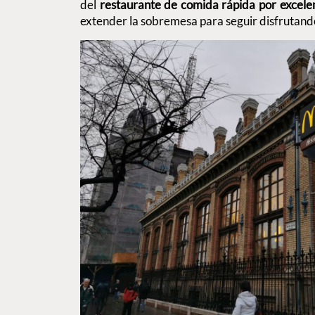
del
restaurante de comida rápida por excele
extender la sobremesa para seguir disfrutand