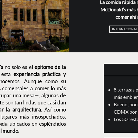
La comida rápida n
McDonald’s más b
comer ahí 
INTERNACIONAL
’s
no solo es el
epítome de la
e esta
experiencia práctica y
nocemos. Aunque como su
os comensales a comer lo más
8 terrazas 
ocupar una mesa—, algunas de
más emblem
e son tan lindas que casi dan
Bueno, boni
 la arquitectura
. Así como
CDMX por 
lugares más insospechados,
Los 50 res
ida ubicados en espléndidos
el mundo
.