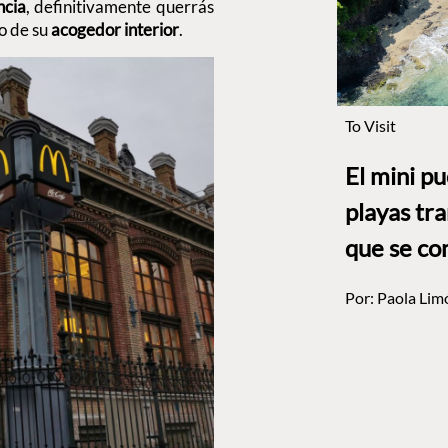
ncia
, definitivamente querrás
o de su
acogedor interior
.
To Visit
El mini p
playas tr
que se co
Por:
Paola Lim