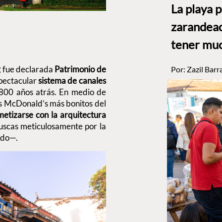
La playa 
zarandead
tener muc
g
fue declarada
Patrimonio de
Por:
Zazil Barr
pectacular
sistema de canales
 800 años atrás. En medio de
los McDonald’s más bonitos del
etizarse con la arquitectura
uscas meticulosamente por la
bido—.