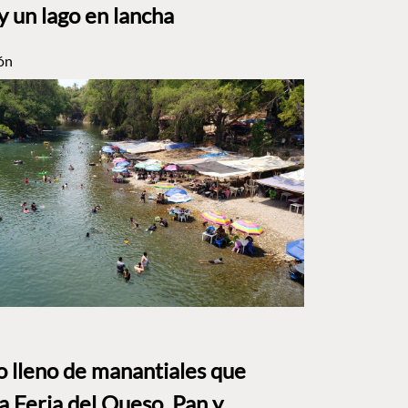
y un lago en lancha
ón
to lleno de manantiales que
a Feria del Queso, Pan y