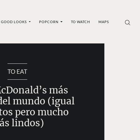
GOOD LOOKS
POPCORN
TO WATCH
MAPS
TO EAT
McDonald’s más
del mundo (igual
tos pero mucho
ás lindos)