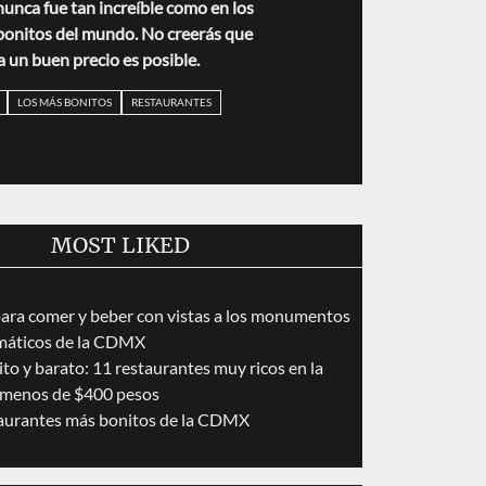
unca fue tan increíble como en los
onitos del mundo. No creerás que
a un buen precio es posible.
LOS MÁS BONITOS
RESTAURANTES
MOST LIKED
para comer y beber con vistas a los monumentos
áticos de la CDMX
to y barato: 11 restaurantes muy ricos en la
menos de $400 pesos
taurantes más bonitos de la CDMX