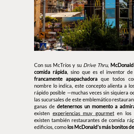
Con sus McTríos y su
Drive Thru
,
McDonald
comida rápida
, sino que es el inventor d
francamente apapachadora
que todos co
nombre lo indica, este concepto alienta a l
rápido posible —muchas veces sin siquiera 
las sucursales de este emblemático restaurant
ganas de
detenernos un momento a admirar
existen
experiencias muy gourmet
en los 
existen también restaurantes de comida ráp
edificios, como
los McDonald’s más bonitos d