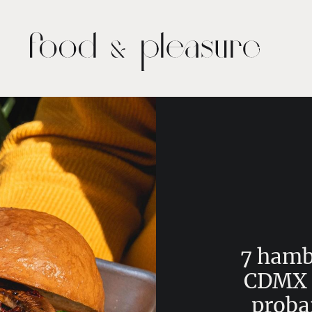
7 hamb
CDMX q
proba