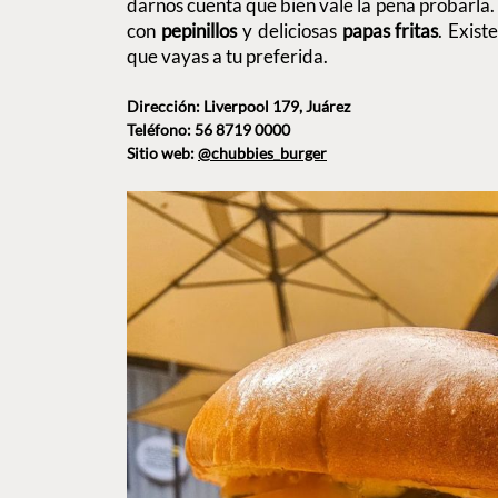
darnos cuenta que bien vale la pena probarl
con
pepinillos
y deliciosas
papas fritas
. Exist
que vayas a tu preferida.
Dirección: Liverpool 179, Juárez
Teléfono: 56 8719 0000
Sitio web:
@chubbies_burger