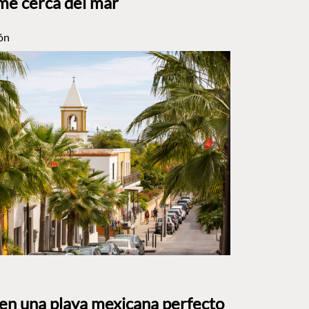
me cerca del mar
ón
 en una playa mexicana perfecto