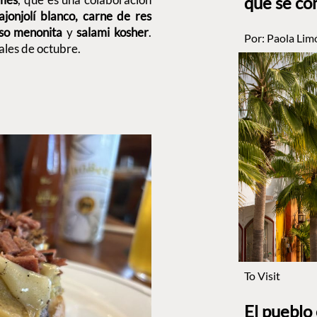
que se co
ajonjolí blanco, carne de res
eso menonita
y
salami kosher
.
Por:
Paola Lim
ales de octubre.
To Visit
El pueblo