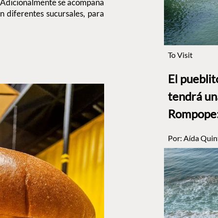
a. Adicionalmente se acompaña
en diferentes sucursales, para
To Visit
El puebli
tendrá un
Rompope: 
Por:
Aída Quin