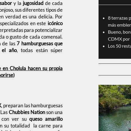
sabor
y la
jugosidad
de cada
onjoso, sus diferentes tipos de
en verdad es una delicia. Por
8 terrazas 
especializados en este
icónico
más emblem
terpretadas para potencializar
Bueno, boni
ada o gusto de cada comensal.
CDMX por 
n de las
7 hamburguesas que
Los 50 res
 el año
, todas están súper
e en Cholula hacen su propia
orirse)
X
, preparan las hamburguesas
. Las
Chubbies Nation
son una
a con ver su
queso amarillo
en su totalidad la carne para