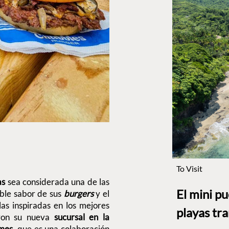
To Visit
as
sea considerada una de las
El mini p
able sabor de sus
burgers
y el
as inspiradas en los mejores
playas tr
eron su nueva
sucursal en la
mes
, que es una colaboración