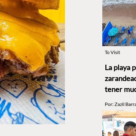
To Visit
La playa 
zarandead
tener muc
Por:
Zazil Barr