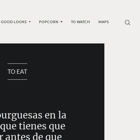
GOOD LOOKS
POPCORN
TO WATCH
MAPS
TO EAT
urguesas en la
ue tienes que
r antes de que