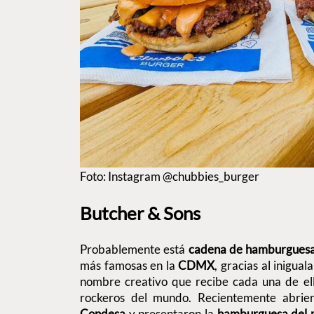
Foto: Instagram @chubbies_burger
Butcher & Sons
Probablemente está
cadena de hamburgues
más famosas en la
CDMX
, gracias al inigual
nombre creativo que recibe cada una de ell
rockeros del mundo. Recientemente abri
Condesa
y presentaron la
hamburguesa del 