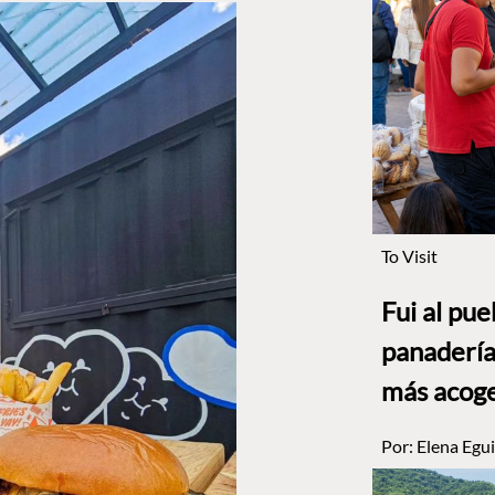
To Visit
Fui al pu
panadería
más acog
Por:
Elena Egui