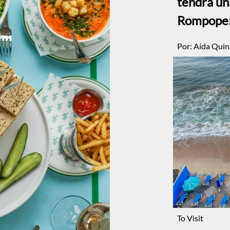
tendrá un
Rompope: 
Por:
Aída Quin
To Visit