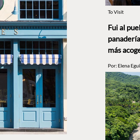
To Visit
Fui al pu
panadería
más acog
Por:
Elena Egui