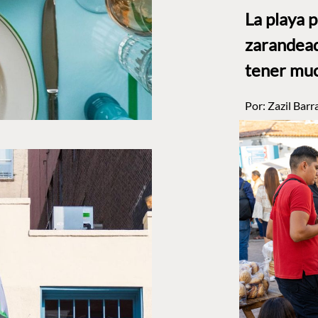
La playa 
zarandead
tener muc
Por:
Zazil Barr