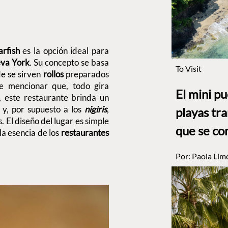
arfish
es la opción ideal para
va York
. Su concepto se basa
To Visit
e se sirven
rollos
preparados
be mencionar que, todo gira
El mini p
o, este restaurante brinda un
 y, por supuesto a los
nigiris
,
playas tr
. El diseño del lugar es simple
que se co
la esencia de los
restaurantes
Por:
Paola Lim