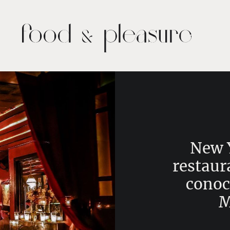
New 
restaur
conoc
M