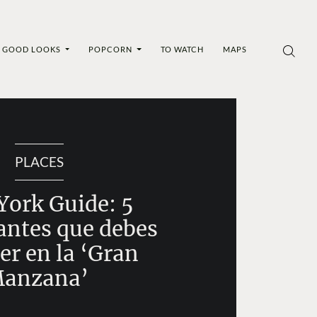
GOOD LOOKS
POPCORN
TO WATCH
MAPS
PLACES
York Guide: 5
antes que debes
er en la ‘Gran
anzana’