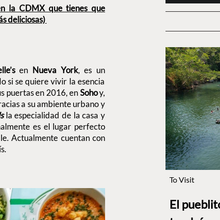
en la CDMX que tienes que
ás deliciosas)
lle’s
en
Nueva York
, es un
si se quiere vivir la esencia
us puertas en 2016, en
Soho
y,
racias a su ambiente urbano y
ls
la especialidad de la casa y
almente es el lugar perfecto
ble. Actualmente cuentan con
ís.
To Visit
El puebli