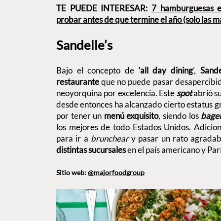
TE PUEDE INTERESAR:
7 hamburguesas 
probar antes de que termine el año (solo las m
Sandelle’s
Bajo el concepto de
‘all day dining
’,
Sande
restaurante
que no puede pasar desapercibido 
neoyorquina por excelencia. Este
spot
abrió s
desde entonces ha alcanzado cierto estatus g
por tener un
menú exquisito
, siendo los
bage
los mejores de todo Estados Unidos. Adicion
para ir a
brunchear
y pasar un rato agrada
distintas sucursales
en el país americano y Par
Sitio web:
@majorfoodgroup