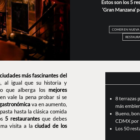
Estos son los 5 re
‘Gran Manzana’ p
COMER EN NUEVA
RESTAURA
ciudades más fascinantes del
a
, al igual que su historia y
tro que alberga los
mejores
ien vale la pena probar si se
8 terrazas 
gastronómica
va en aumento,
más emblem
pasta hasta la clásica comida
Bueno, boni
los
5 restaurantes
que debes
CDMX por 
ima visita a la
ciudad de los
Los 50 res