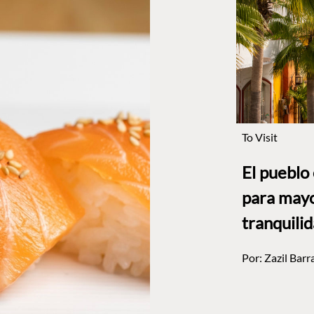
To Visit
El pueblo
para mayo
tranquili
Por:
Zazil Barr