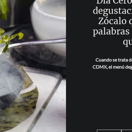
Día Cer
degustac
Zócalo q
palabras
q
Cuando se trata d
CDMX, el menú degu