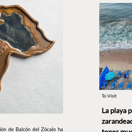
To Visit
La playa 
zarandead
ión de Balcón del Zócalo ha
tener muc