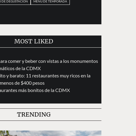
 DE DEGUSTACIÓN
MENÚ DE TEMPORADA
MOST LIKED
para comer y beber con vistas a los monumentos
áticos de la CDMX
to y barato: 11 restaurantes muy ricos en la
menos de $400 pesos
taurantes más bonitos de la CDMX
TRENDING