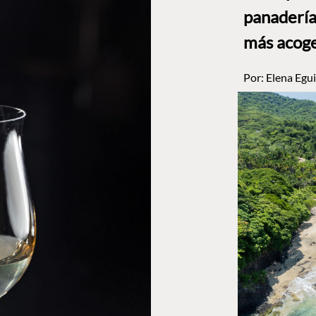
panadería
más acog
Por:
Elena Egui