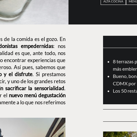
ALTA COCINA
MENÚ
s de la comida es el gozo. En
donistas empedernidas
: nos
lidad es que, ante todo, nos
to encontrar experiencias que
8 terrazas 
eroso. Así pues, sabemos que
más emblem
o y el disfrute
. Si prestamos
Bueno, boni
ir, y uno de los grandes retos
CDMX por 
n sacrificar la sensorialidad
.
Los 50 res
r el
nuevo menú degustación
tamente a lo que nos referimos