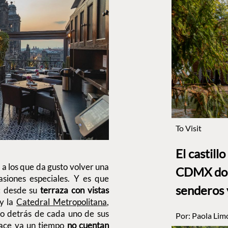
To Visit
El castill
 a los que da gusto volver una
CDMX dond
siones especiales. Y es que
senderos 
: desde su
terraza con vistas
 y la
Catedral Metropolitana
,
o detrás de cada uno de sus
Por:
Paola Lim
hace ya un tiempo
no cuentan