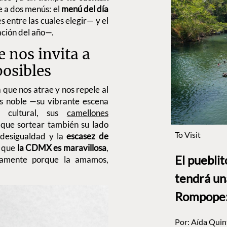
e a dos menús: el
menú del día
 entre las cuales elegir— y el
ción del año—.
 nos invita a
posibles
 que nos atrae y nos repele al
s noble —su vibrante escena
a cultural, sus
camellones
 que sortear también su lado
To Visit
 desigualdad y la
escasez de
e que
la CDMX es maravillosa
,
El puebli
samente porque la amamos,
tendrá un
Rompope: 
Por:
Aída Quin