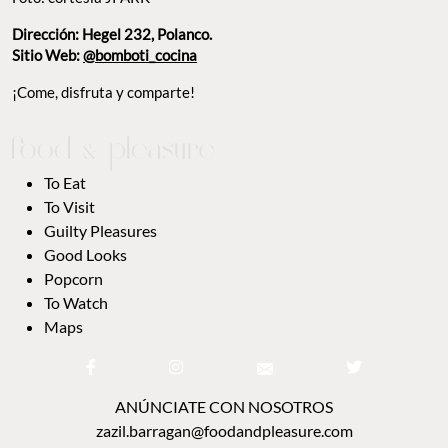
Dirección: Hegel 232, Polanco.
Sitio Web:
@bomboti_cocina
¡Come, disfruta y comparte!
To Eat
To Visit
Guilty Pleasures
Good Looks
Popcorn
To Watch
Maps
ANÚNCIATE CON NOSOTROS
zazil.barragan@foodandpleasure.com