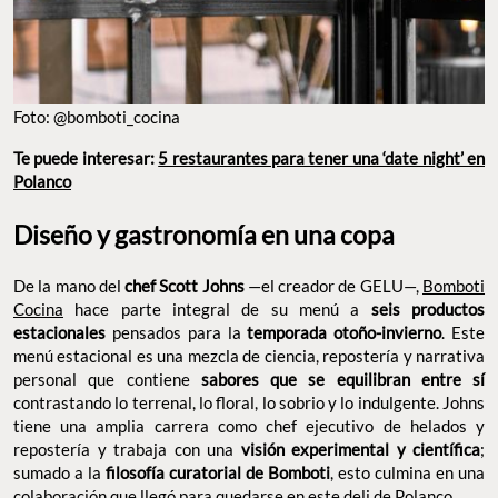
Foto: @bomboti_cocina
Te puede interesar:
5 restaurantes para tener una ‘date night’ en
Polanco
Diseño y gastronomía en una copa
De la mano del
chef Scott Johns
—el creador de GELU—,
Bomboti
Cocina
hace parte integral de su menú a
seis productos
estacionales
pensados para la
temporada otoño-invierno
. Este
menú estacional es una mezcla de ciencia, repostería y narrativa
personal que contiene
sabores que se equilibran entre sí
contrastando lo terrenal, lo floral, lo sobrio y lo indulgente. Johns
tiene una amplia carrera como chef ejecutivo de helados y
repostería y trabaja con una
visión experimental y científica
;
sumado a la
filosofía curatorial de Bomboti
, esto culmina en una
colaboración que llegó para quedarse en este deli de Polanco