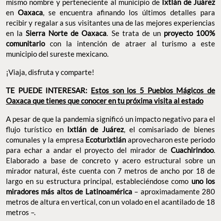
mismo nombre y perteneciente al municipio de
Ixtlán de Juárez
en
Oaxaca
, se encuentra afinando los últimos detalles para
recibir y regalar a sus visitantes una de las mejores experiencias
en la
Sierra Norte de Oaxaca
. Se trata de un
proyecto 100%
comunitario
con la intención de atraer al turismo a este
municipio del sureste mexicano.
¡Viaja, disfruta y comparte!
TE PUEDE INTERESAR:
Estos son los 5 Pueblos Mágicos de
Oaxaca que tienes que conocer en tu próxima visita al estado
A pesar de que la pandemia significó un impacto negativo para el
flujo turístico en
Ixtlán de Juárez
, el comisariado de bienes
comunales y la empresa
Ecoturixtlán
aprovecharon este periodo
para echar a andar el proyecto del mirador de
Cuachirindoo
.
Elaborado a base de concreto y acero estructural sobre un
mirador natural, éste cuenta con 7 metros de ancho por 18 de
largo en su estructura principal, estableciéndose como
uno los
miradores más altos de Latinoamérica
– aproximadamente 280
metros de altura en vertical, con un volado en el acantilado de 18
metros –.