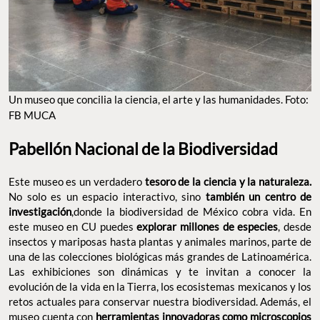
Pabellón Nacional de la Biodiversidad
Este museo es un verdadero
tesoro de la ciencia y la naturaleza.
No solo es un espacio interactivo, sino
también un centro de
investigación
,donde la biodiversidad de México cobra vida. En
este museo en CU puedes
explorar millones de especies
, desde
insectos y mariposas hasta plantas y animales marinos, parte de
una de las colecciones biológicas más grandes de Latinoamérica.
Las exhibiciones son dinámicas y te invitan a conocer la
evolución de la vida en la Tierra, los ecosistemas mexicanos y los
retos actuales para conservar nuestra biodiversidad. Además, el
museo cuenta con
herramientas innovadoras como
microscopios digitales, robots y una impresora 3D
, que
permiten a los visitantes interactuar de manera única con la
ciencia. El edificio es una obra de arte en sí misma, con una
arquitectura que se integra armoniosamente con el entorno
natural. Está
abierto de martes a domingo de 10:00 a.m. a 4:00
p.m. y la entrada es gratuita.
Página:
ib.unam.mx/ib/pabio