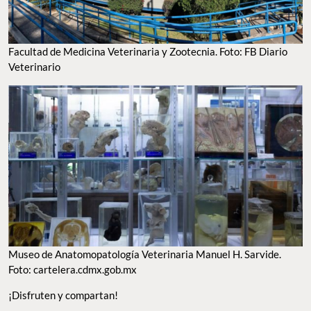
TO EAT
TO VISIT
GUILTY PLEASURES
GOOD LOOKS
POPCORN
TO WATCH
MAPS
ANÚNCIATE CON NOSOTROS