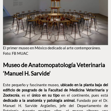
dedicado a la anatomía y patología animal.
Fundado por el Dr.
Manuel H. Sarvide Argüelles, jefe del Departamento de
Patología durante muchos años, el museo alberga una
impresionante
colección de esqueletos, órganos y muestras en
resina de diferentes animales.
Estas piezas, algunas montadas
por el propio Dr. Sarvide, muestran enfermedades,
malformaciones y condiciones anatómicas que sirven como
herramientas educativas para los futuros veterinarios. Aunque
está pensado principalmente para estudiantes, el museo también
abre sus puertas al público, ofreciendo una oportunidad única
para
conocer más sobre la salud animal y la medicina
veterinaria.
Está
abierto de lunes a viernes de 9:00 a.m. a 5:00
p.m. y la entrada es gratuita.
Página:
fmvz.unam.mx