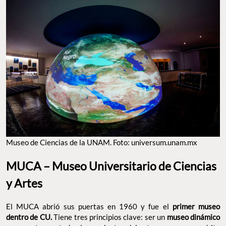
MUSEO DE CIENCIAS DE LA UNAM. FOTO: UNIVERSUM.UNAM.MX
MUCA – Museo Universitario de Ciencias
y Artes
El MUCA abrió sus puertas en 1960 y fue el
primer museo
dentro de CU.
Tiene tres principios clave: ser un
museo
dinámico
con apertura a todas las variantes del arte, poseer un
espíritu conciliador entre la ciencia, el arte y las humanidades, y
no incluir una
colección permanente
. Aquí podrás encontrar
desde
obras de arte contemporáneo hasta instalaciones
interactivas
que te invitan a reflexionar sobre temas como la
tecnología, la naturaleza y la sociedad
. El museo también ha