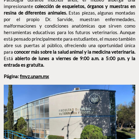
FACULTAD DE MEDICINA VETERINARIA Y ZOOTECNIA. FOTO: FB DIARIO VETERINARIO
MUSEO DE ANATOMOPATOLOGÍA VETERINARIA MANUEL H. SARVIDE. FOTO:
CARTELERA.CDMX.GOB.MX
¡Disfruten y compartan!