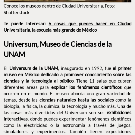
CONOCE LOS MUSEOS DENTRO DE CIUDAD UNIVERSITARIA. FOTO: SHUTTERSTOCK
Te puede interesar:
6 cosas que puedes hacer en Ciudad
Universitaria, la escuela más grande de México
Universum, Museo de Ciencias de la
UNAM
El
Universum de la UNAM
, inaugurado en 1992, fue
el primer
museo en México dedicado a promover conocimiento sobre
las
ciencias
y la tecnología al público
. Tiene 11 salas que cubren
diferentes áreas para
explicar los fenómenos científicos
que
ocurren en el mundo. El museo aborda una gran variedad de
temas, desde las
ciencias naturales hasta las sociales
como la
biología, la física, la química, la tecnología y mucho más. Una de
las cosas más divertidas del Universum son sus
exhibiciones
interactivas
, donde puedes experimentar fenómenos científicos
como la electricidad o la astronomía a través de juegos,
simuladores y experimentos. También tienen exposiciones
temporales que exploran temas de vanguardia. El museo ocupa
diez hectáreas al sur de CU, en una zona que alberga otras