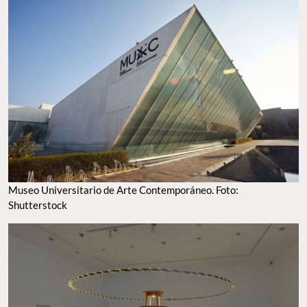
EL PRIMER MUSEO EN MÉXICO DEDICADO AL ARTE CONTEMPORÁNEO. FOTO: FB MUAC
Museo de Anatomopatología Veterinaria
‘Manuel H. Sarvide
‘
Este pequeño y fascinante museo,
ubicado en la planta baja del
edificio de posgrado de la Facultad de Medicina Veterinaria y
Zootecnia
, es el
único en su tipo
en el continente, pues está