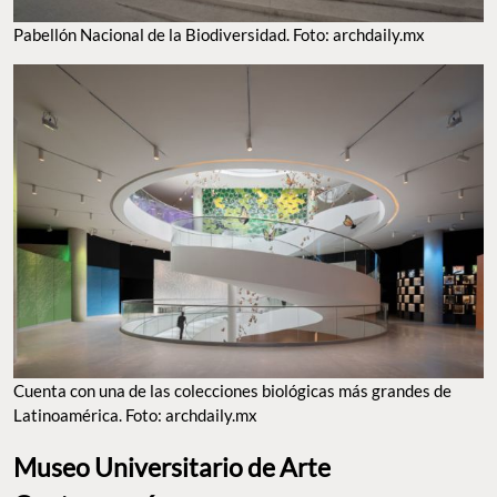
CUENTA CON UNA DE LAS COLECCIONES BIOLÓGICAS MÁS GRANDES DE LATINOAMÉRICA.
FOTO: ARCHDAILY.MX
Museo Universitario de Arte
Contemporáneo
El MUAC es uno de los
museos más emblemáticos de CU
y el
primero en México
diseñado específicamente para el arte
contemporáneo.
Su arquitectura, obra del reconocido
Teodoro
González de León
, es vanguardista y se integra perfectamente
con su entorno, creando espacios amplios y luminosos que son
ideales para mostrar arte contemporáneo. El museo tiene una
programación diversa que incluye exposiciones temporales,
proyectos especiales, residencias artísticas, talleres y
conferencias,
con un enfoque en la experimentación artística.
Aunque su acento está en las exposiciones temporales, también
cuenta con una colección permanente de obras de importantes
artistas mexicanos y latinoamericanos. El MUAC es un lugar