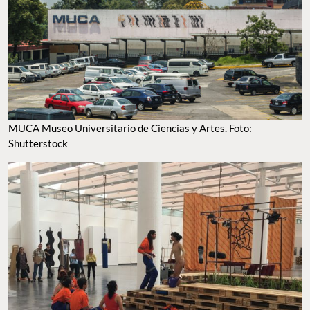
MUCA MUSEO UNIVERSITARIO DE CIENCIAS Y ARTES. FOTO: SHUTTERSTOCK
UN MUSEO QUE CONCILIA LA CIENCIA, EL ARTE Y LAS HUMANIDADES. FOTO: FB MUCA