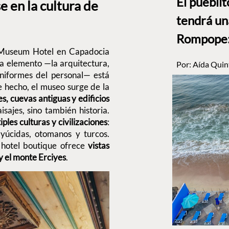
El puebli
 en la cultura de
tendrá un
Rompope: 
l Museum Hotel en Capadocia
da elemento —la arquitectura,
Por:
Aída Quin
 uniformes del personal— está
e hecho, el museo surge de la
s, cuevas antiguas y edificios
sajes, sino también historia.
iples culturas y civilizaciones
:
elyúcidas, otomanos y turcos.
e hotel boutique ofrece
vistas
y el monte Erciyes
.