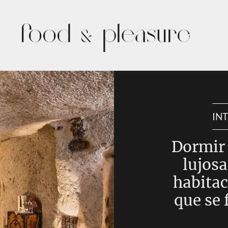
IN
Dormir 
lujosa
habitac
que se 