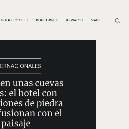
GOOD LOOKS
POPCORN
TO WATCH
MAPS
TERNACIONALES
en unas cuevas
s: el hotel con
iones de piedra
fusionan con el
paisaje