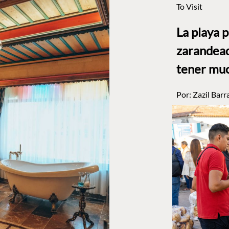
To Visit
La playa 
zarandead
tener muc
Por:
Zazil Barr