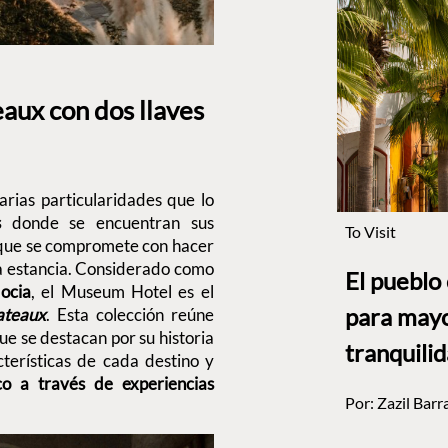
aux con dos llaves
rias particularidades que lo
s
donde se encuentran sus
To Visit
 que se compromete con hacer
e la estancia. Considerado como
El pueblo
ocia
, el Museum Hotel es el
para mayo
ateaux
. Esta colección reúne
e se destacan por su historia
tranquili
cterísticas de cada destino y
co a través de experiencias
Por:
Zazil Barr