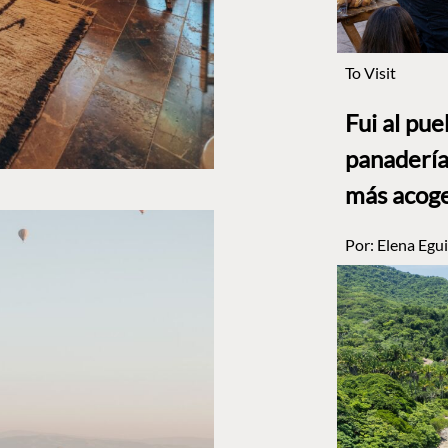
To Visit
Fui al pu
panadería
más acog
Por:
Elena Egui