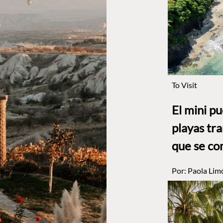
To Visit
El mini p
playas tr
que se co
Por:
Paola Lim