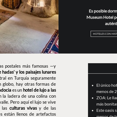
Es posible dorm
Museum Hotel pod
auténti
HOTELES CON HIS
las postales más famosas —y
 hadas’ y los paisajes lunares
ntral en Turquía seguramente
en globo, hay otras formas de
El único ho
adocia
es un
hotel de lujo a las
menos de 2
n la ladera de una colina con
ZOA: Le llam
alle. Pero aquí el lujo se vive
más bonita
e las
culturas vivas
y de las
Este oasis 
es están llenos de artefactos
menos de t