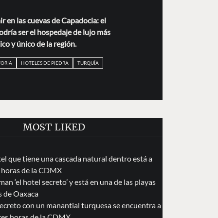
ir en las cuevas de Capadocia: el
ría ser el hospedaje de lujo más
co y único de la región.
TORIA
HOTELES DE PIEDRA
TURQUÍA
MOST LIKED
tel que tiene una cascada natural dentro está a
 horas de la CDMX
an ‘el hotel secreto’ y está en una de las playas
s de Oaxaca
secreto con un manantial turquesa se encuentra a
res horas de la CDMX