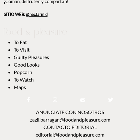
¡Coman, disfruten y compartan!
SITIO WEB:
@nectarmid
To Eat
To Visit
Guilty Pleasures
Good Looks
Popcorn
To Watch
Maps
ANÚNCIATE CON NOSOTROS
zazil.barragan@foodandpleasure.com
CONTACTO EDITORIAL
editorial@foodandpleasure.com