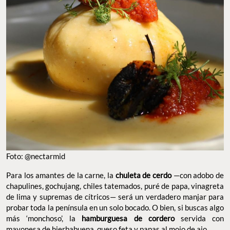
Foto: @nectarmid
Para los amantes de la carne, la
chuleta de cerdo
—con adobo de
chapulines, gochujang, chiles tatemados, puré de papa, vinagreta
de lima y supremas de cítricos— será un verdadero manjar para
probar toda la península en un solo bocado. O bien, si buscas algo
más ‘monchoso’, la
hamburguesa de cordero
servida con
mayonesa de hierbabuena, queso feta y papas al mojo de ajo.