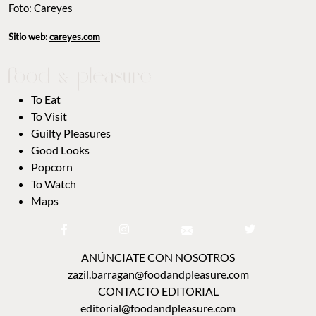
Foto: Careyes
Sitio web:
careyes.com
To Eat
To Visit
Guilty Pleasures
Good Looks
Popcorn
To Watch
Maps
ANÚNCIATE CON NOSOTROS
zazil.barragan@foodandpleasure.com
CONTACTO EDITORIAL
editorial@foodandpleasure.com