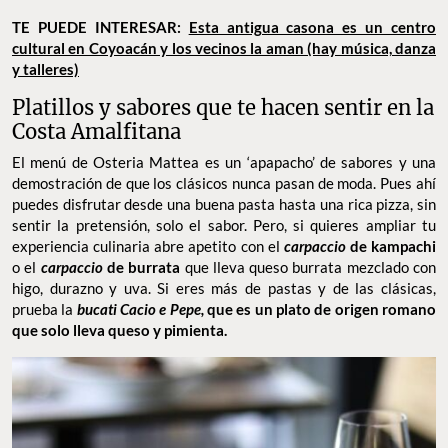
FOTO: CORTESÍA
TE PUEDE INTERESAR:
Esta antigua casona es un centro
cultural en Coyoacán y los vecinos la aman (hay música, danza
y talleres)
Platillos y sabores que te hacen sentir en la
Costa Amalfitana
El menú de Osteria Mattea es un ‘apapacho’ de sabores y una
demostración de que los clásicos nunca pasan de moda. Pues ahí
puedes disfrutar desde una buena pasta hasta una rica pizza, sin
sentir la pretensión, solo el sabor. Pero, si quieres ampliar tu
experiencia culinaria abre apetito con el
carpaccio
de kampachi
o el
carpaccio
de burrata
que lleva queso burrata mezclado con
higo, durazno y uva. Si eres más de pastas y de las clásicas,
prueba la
bucati Cacio e Pepe,
que es un plato de origen romano
que solo lleva queso y pimienta.