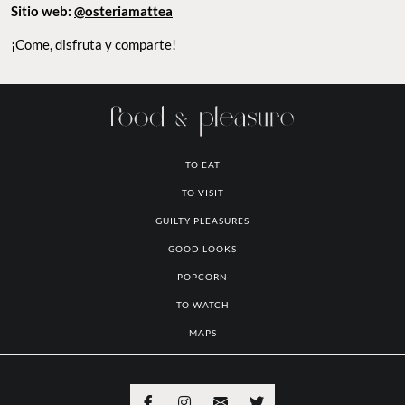
Dirección: Av. México 188, Hipódromo
Sitio web:
@osteriamattea
¡Come, disfruta y comparte!
TO EAT
TO VISIT
GUILTY PLEASURES
GOOD LOOKS
POPCORN
TO WATCH