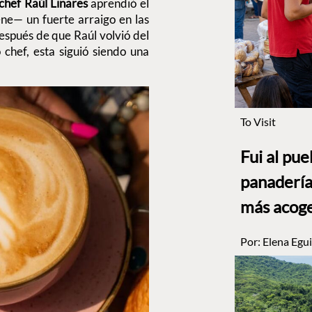
chef Raúl Linares
aprendió el
iene— un fuerte arraigo en las
después de que Raúl volvió del
 chef, esta siguió siendo una
To Visit
Fui al pu
panadería
más acog
Por:
Elena Egui