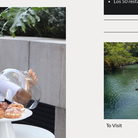
Los 50 res
To Visit