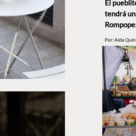
El puebli
tendrá un
Rompope: 
Por:
Aída Quin