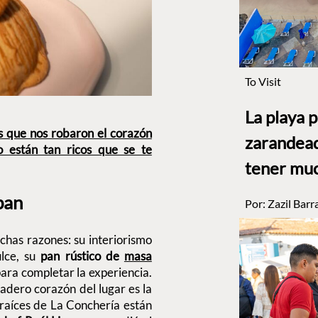
To Visit
La playa 
s que nos robaron el corazón
zarandead
o están tan ricos que se te
tener muc
pan
Por:
Zazil Barr
chas razones: su interiorismo
ulce, su
pan rústico de
masa
ara completar la experiencia.
adero corazón del lugar es la
s raíces de La Conchería están