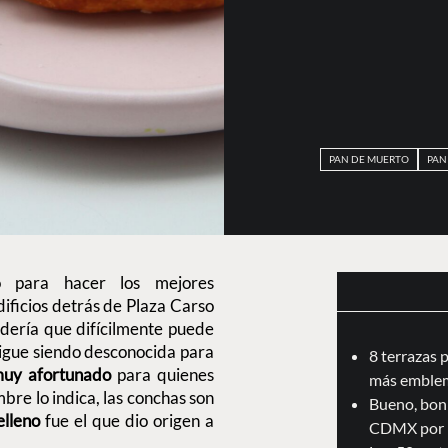
PAN DE MUERTO
PAN
o para hacer los mejores
ificios detrás de Plaza Carso
dería que difícilmente puede
igue siendo desconocida para
8 terrazas 
muy afortunado
para quienes
más emblem
bre lo indica, las conchas son
Bueno, boni
elleno
fue el que dio origen a
CDMX por 