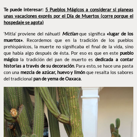
Te puede interesar:
5 Pueblos Mágicos a considerar si planeas
unas vacaciones exprés por el Día de Muertos (corre porque el
hospedaje se agota)
‘Mitla’ proviene del náhuatl
Mictlan
que significa
«lugar de los
muertos»
. Recordemos que en la tradición de los pueblos
prehispánicos, la muerte no significaba el final de la vida, sino
que había algo después de ésta. Por eso es que en este
pueblo
mágico
la tradición del pan de muerto es
dedicada a contar
historias a través de su decoración
. Para esto, se hace una pasta
con una
mezcla de azúcar, huevo y limón
que resalta los sabores
del tradicional
pan de yema de Oaxaca
.