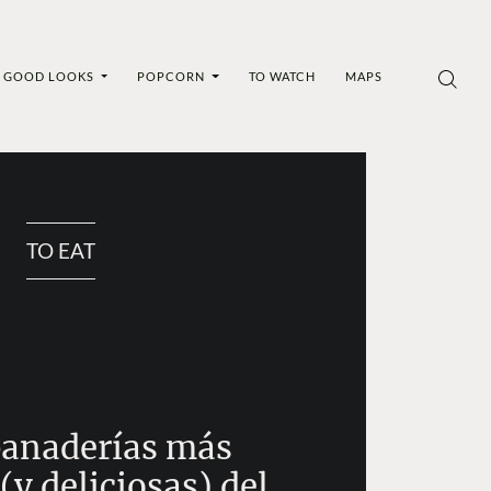
GOOD LOOKS
POPCORN
TO WATCH
MAPS
TO EAT
panaderías más
(y deliciosas) del