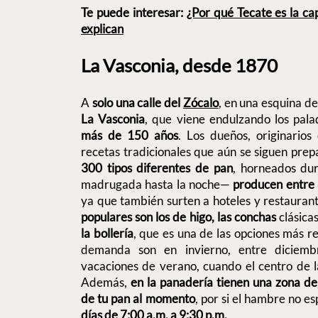
Te puede interesar:
¿Por qué Tecate es la cap
explican
La Vasconia, desde 1870
A
solo una calle del
Zócalo
, en una esquina de
La Vasconia
, que viene endulzando los pal
más de 150 años
. Los dueños, originarios
recetas tradicionales que aún se siguen pre
300 tipos diferentes de pan
, horneados du
madrugada hasta la noche—
producen entre 
ya que también surten a hoteles y restauran
populares son los de higo, las conchas
clásicas
la bollería
, que es una de las opciones más r
demanda son en invierno, entre diciemb
vacaciones de verano, cuando el centro de la
Además,
en la panadería tienen una zona de
de tu pan al momento
, por si el hambre no e
días de 7:00 a.m. a 9:30 p.m.