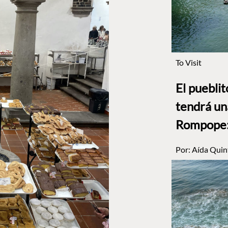
To Visit
El puebli
tendrá un
Rompope: 
Por:
Aída Quin