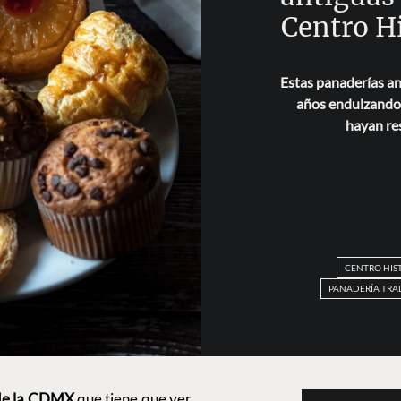
Centro H
Estas panaderías a
años endulzando 
hayan res
CENTRO HIS
PANADERÍA TRA
 de la CDMX
que tiene que ver