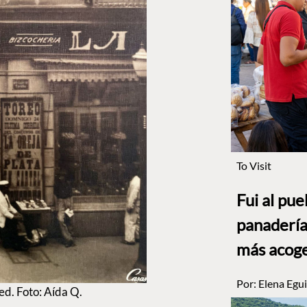
To Visit
Fui al pu
panadería
más acog
Por:
Elena Egui
ed. Foto: Aída Q.