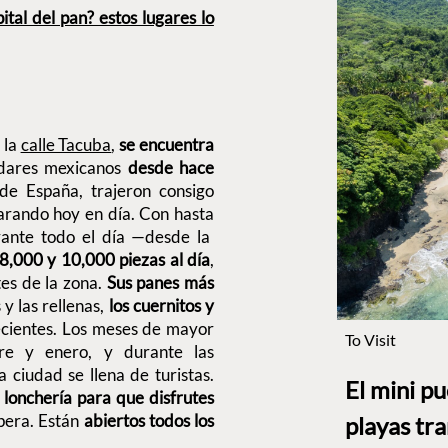
ital del pan? estos lugares lo
 la
calle Tacuba
,
se encuentra
adares mexicanos
desde hace
 de España, trajeron consigo
parando hoy en día. Con hasta
rante todo el día —desde la
8,000 y 10,000 piezas al día
,
tes de la zona.
Sus panes más
 y las rellenas,
los cuernitos y
ecientes. Los meses de mayor
To Visit
re y enero, y durante las
 ciudad se llena de turistas.
El mini p
 lonchería para que disfrutes
spera. Están
abiertos todos los
playas tr