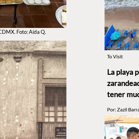
a CDMX. Foto: Aída Q.
To Visit
La playa 
zarandead
tener muc
Por:
Zazil Barr