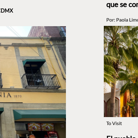
que se co
a CDMX
Por:
Paola Lim
To Visit