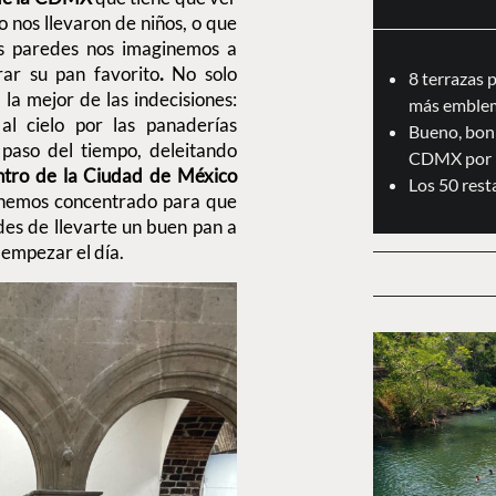
o nos llevaron de niños, o que
us paredes nos imaginemos a
ar su pan favorito
.
No solo
8 terrazas 
 la mejor de las indecisiones:
más emblem
al cielo por las panaderías
Bueno, boni
paso del tiempo, deleitando
CDMX por 
ntro de la Ciudad de México
Los 50 res
 hemos concentrado para que
des de llevarte un buen pan a
 empezar el día.