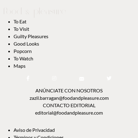
To Eat
To Visit
Guilty Pleasures
Good Looks
Popcorn
To Watch
Maps
ANÚNCIATE CON NOSOTROS
zazil.barragan@foodandpleasure.com
CONTACTO EDITORIAL
editorial@foodandpleasure.com
Aviso de Privacidad
Términos y Condiciones