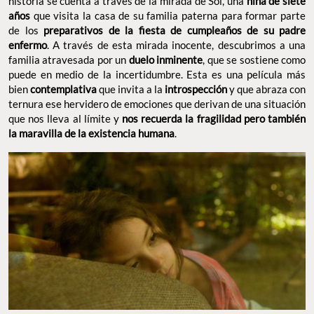
historia se cuenta a través de la mirada de Sol, una
niña de siete
años
que visita la casa de su familia paterna para formar parte
de los
preparativos de la fiesta de cumpleaños de su padre
enfermo
. A través de esta mirada inocente, descubrimos a una
familia atravesada por un
duelo inminente
, que se sostiene como
puede en medio de la incertidumbre. Esta es una película más
bien
contemplativa
que invita a la
introspección
y que abraza con
ternura ese hervidero de emociones que derivan de una situación
que nos lleva al límite y
nos recuerda
la fragilidad pero también
la maravilla de la existencia humana
.