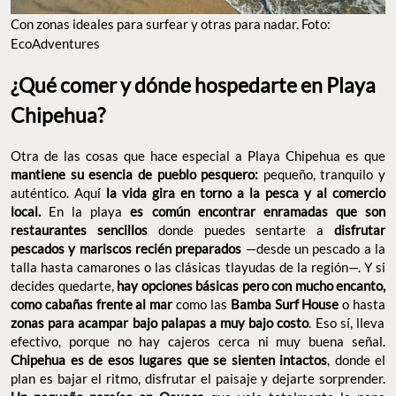
Con zonas ideales para surfear y otras para nadar. Foto:
EcoAdventures
¿Qué comer y dónde hospedarte en Playa
Chipehua?
Otra de las cosas que hace especial a Playa Chipehua es que
mantiene su esencia de pueblo pesquero:
pequeño, tranquilo y
auténtico. Aquí
la vida gira en torno a la pesca y al comercio
local.
En la playa
es común encontrar enramadas que son
restaurantes sencillos
donde puedes sentarte a
disfrutar
pescados y mariscos recién preparados
—desde un pescado a la
talla hasta camarones o las clásicas tlayudas de la región—. Y si
decides quedarte,
hay opciones básicas pero con mucho encanto,
como cabañas frente al mar
como las
Bamba Surf House
o hasta
zonas para acampar bajo palapas a muy bajo costo
. Eso sí, lleva
efectivo, porque no hay cajeros cerca ni muy buena señal.
Chipehua es de esos lugares que se sienten intactos
, donde el
plan es bajar el ritmo, disfrutar el paisaje y dejarte sorprender.