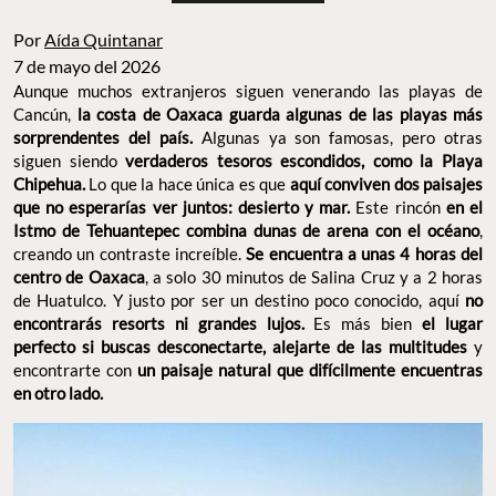
Por
Aída Quintanar
7 de mayo del 2026
Aunque muchos extranjeros siguen venerando las playas de
Cancún,
la costa de Oaxaca guarda algunas de las playas más
sorprendentes del país.
Algunas ya son famosas, pero otras
siguen siendo
verdaderos tesoros escondidos, como la Playa
Chipehua.
Lo que la hace única es que
aquí conviven dos paisajes
que no esperarías ver juntos: desierto y mar.
Este rincón
en el
Istmo de Tehuantepec combina dunas de arena con el océano
,
creando un contraste increíble.
Se encuentra a unas 4 horas del
centro de Oaxaca
, a solo 30 minutos de Salina Cruz y a 2 horas
de Huatulco. Y justo por ser un destino poco conocido, aquí
no
encontrarás resorts ni grandes lujos.
Es más bien
el lugar
perfecto si buscas desconectarte, alejarte de las multitudes
y
encontrarte con
un paisaje natural que difícilmente encuentras
en otro lado.