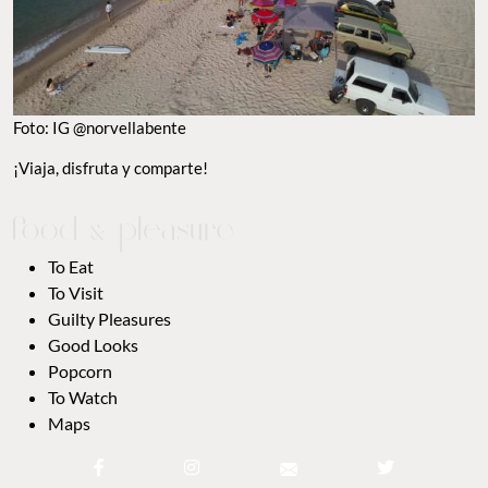
Foto: IG @norvellabente
¡Viaja, disfruta y comparte!
To Eat
To Visit
Guilty Pleasures
Good Looks
Popcorn
To Watch
Maps