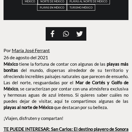
MÉXICO
NORTE DE MÉXICO
PLAYAS AL NORTE DE MÉXICO
PLAYAS EN MÉXICO
TURISMO MÉXICO
Por
María José Ferrant
26 de agosto del 2021
México
tiene la fortuna de contar con algunas de las
playas más
bonitas
del mundo, dispersas alrededor de su territorio y
ofreciendo increíbles paisajes naturales que parecen de ensueño.
Las del norte, resguardadas por el
Mar de Cortés y Golfo de
México
, se caracterizan por contar con una atmósfera exclusiva
y hermosas aguas de azul intenso. Si quieres saber cuáles no
puedes dejar de visitar, aquí te compartimos algunas de las
playas al norte de México
que destacan por su belleza.
¡Viajen, disfruten y compartan!
TE PUEDE INTERESAR: San Carlos: El destino playero de Sonora