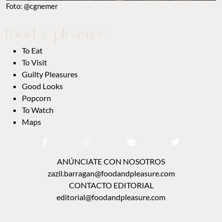
Foto: @cgnemer
To Eat
To Visit
Guilty Pleasures
Good Looks
Popcorn
To Watch
Maps
ANÚNCIATE CON NOSOTROS
zazil.barragan@foodandpleasure.com
CONTACTO EDITORIAL
editorial@foodandpleasure.com