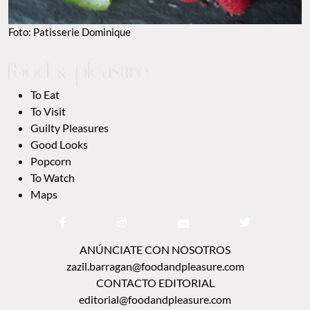
Foto: Patisserie Dominique
To Eat
To Visit
Guilty Pleasures
Good Looks
Popcorn
To Watch
Maps
ANÚNCIATE CON NOSOTROS
zazil.barragan@foodandpleasure.com
CONTACTO EDITORIAL
editorial@foodandpleasure.com