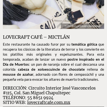
FOTO: @HELADERIAESCANDONMX
LOVECRAFT CAFÉ – MICTLÁN
Este restaurante ha causado furor por su
temática gótica
que
recupera los clásicos de la literatura de terror y los convierte en
los platillos más originales y espeluznantes. Para esta
temporada, acaban de lanzar un nuevo
postre inspirado en el
Día de Muertos
: un pan de naranja sobre el cual descansa una
colorida
cabeza de xoloescuincle de chocolate
rellena de
mousse de azahar
, adornado con flores de cempasúchil y una
pequeña vela para evocar los altares de muerto tradicionales.
DIRECCIÓN: Circuito Interior José Vasconcelos
#115, Col. San Miguel Chapultepec
TELÉFONO: 55 8651 9924
SITIO WEB:
lovecraftcafe.com.mx