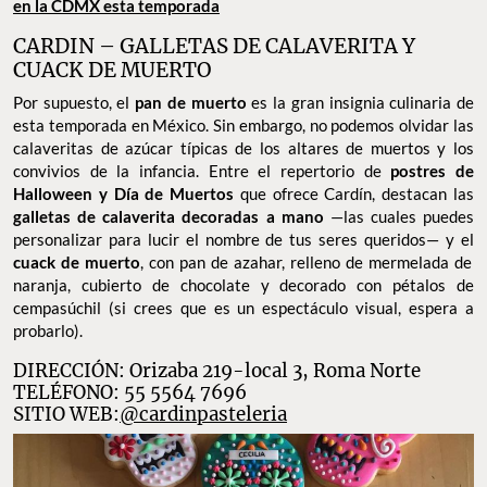
en la CDMX esta temporada
CARDIN – GALLETAS DE CALAVERITA Y
CUACK DE MUERTO
Por supuesto, el
pan de muerto
es la gran insignia culinaria de
esta temporada en México. Sin embargo, no podemos olvidar las
calaveritas de azúcar típicas de los altares de muertos y los
convivios de la infancia. Entre el repertorio de
postres de
Halloween y Día de Muertos
que ofrece Cardín, destacan las
galletas de calaverita decoradas a mano
—las cuales puedes
personalizar para lucir el nombre de tus seres queridos— y el
cuack de muerto
, con pan de azahar, relleno de mermelada de
naranja, cubierto de chocolate y decorado con pétalos de
cempasúchil (si crees que es un espectáculo visual, espera a
probarlo).
DIRECCIÓN: Orizaba 219-local 3, Roma Norte
TELÉFONO: 55 5564 7696
SITIO WEB:
@cardinpasteleria