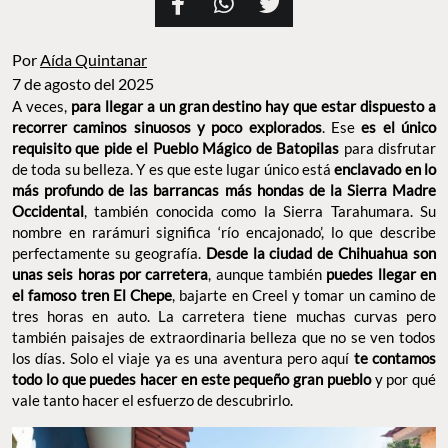
Por
Aída Quintanar
7 de agosto del 2025
A veces,
para llegar a un gran destino hay que estar dispuesto a
recorrer caminos sinuosos y poco explorados
. Ese
es
el único
requisito que pide el Pueblo Mágico de Batopilas
para disfrutar
de toda su belleza. Y es que este lugar único está
enclavado en lo
más profundo de las barrancas más hondas de la Sierra Madre
Occidental
, también conocida como la Sierra Tarahumara. Su
nombre en rarámuri significa ‘río encajonado’, lo que describe
perfectamente su geografía.
Desde la ciudad de Chihuahua son
unas seis horas por carretera
, aunque también
puedes llegar en
el famoso tren El Chepe
, bajarte en Creel y tomar un camino de
tres horas en auto. La carretera tiene muchas curvas pero
también paisajes de extraordinaria belleza que no se ven todos
los días. Solo el viaje ya es una aventura pero aquí
te contamos
todo lo que puedes hacer en este pequeño gran pueblo
y por qué
vale tanto hacer el esfuerzo de descubrirlo.