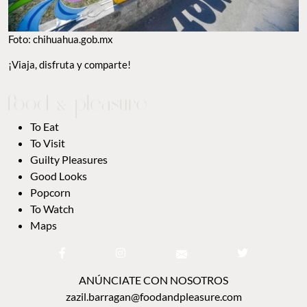
Foto: chihuahua.gob.mx
¡Viaja, disfruta y comparte!
To Eat
To Visit
Guilty Pleasures
Good Looks
Popcorn
To Watch
Maps
ANÚNCIATE CON NOSOTROS
zazil.barragan@foodandpleasure.com