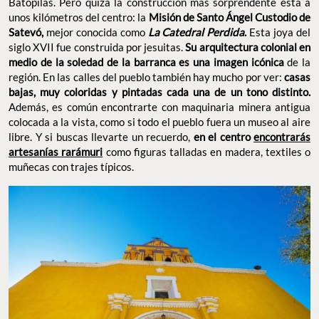
Batopilas. Pero quizá la construcción más sorprendente está a
unos kilómetros del centro:
la
Misión de Santo Ángel Custodio de
Satevó,
mejor conocida como
La Catedral Perdida
.
Esta joya del
siglo XVII fue construida por jesuitas.
Su arquitectura colonial en
medio de la soledad de la barranca es una imagen icónica
de la
región. En las calles del pueblo también hay mucho por ver:
casas
bajas, muy coloridas y pintadas cada una de un tono distinto.
Además, es común encontrarte con maquinaria minera antigua
colocada a la vista, como si todo el pueblo fuera un museo al aire
libre. Y si buscas llevarte un recuerdo,
en el centro
encontrarás
artesanías rarámuri
como figuras talladas en madera, textiles o
muñecas con trajes típicos.