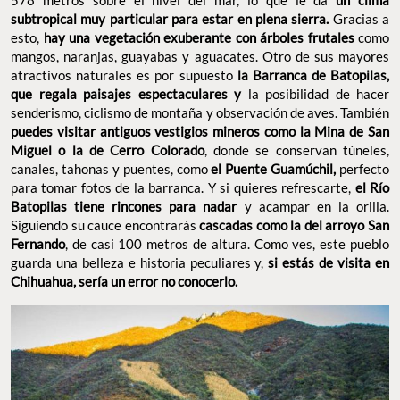
578 metros sobre el nivel del mar, lo que le da
un clima
subtropical muy particular para estar en plena sierra.
Gracias a
esto,
hay una vegetación exuberante con árboles frutales
como
mangos, naranjas, guayabas y aguacates. Otro de sus mayores
atractivos naturales es por supuesto
la Barranca de Batopilas,
que regala paisajes espectaculares y
la posibilidad de hacer
senderismo, ciclismo de montaña y observación de aves. También
puedes visitar antiguos vestigios mineros como la Mina de San
Miguel o la de Cerro Colorado
, donde se conservan túneles,
canales, tahonas y puentes, como
el Puente Guamúchil,
perfecto
para tomar fotos de la barranca. Y si quieres refrescarte,
el Río
Batopilas tiene rincones para nadar
y acampar en la orilla.
Siguiendo su cauce encontrarás
cascadas como la del arroyo San
Fernando
, de casi 100 metros de altura. Como ves, este pueblo
guarda una belleza e historia peculiares y,
si estás de visita en
Chihuahua, sería un error no conocerlo.