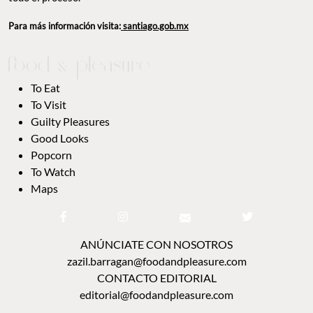
Para más información visita:
santiago.gob.mx
To Eat
To Visit
Guilty Pleasures
Good Looks
Popcorn
To Watch
Maps
ANÚNCIATE CON NOSOTROS
zazil.barragan@foodandpleasure.com
CONTACTO EDITORIAL
editorial@foodandpleasure.com