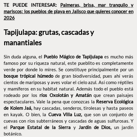
TE PUEDE INTERESAR:
Palmeras, brisa, mar tranquilo y
mariscos: los pueblos de playa en Jalisco que quieres conocer en
2026
Tapijulapa: grutas, cascadas y
manantiales
Sin duda alguna, el
Pueblo Mágico de Tapijulapa
es mucho más
famoso por su riqueza natural, este pueblito es completamente
verde por donde lo mires. Se constituye principalmente por un
bosque trópical húmedo
de gran biodiversidad, pues ahí verás
cientos de mariposas y aves volar el cielo azul. Así como réptiles
y mamíferos en su habitat natural. Además todo el pueblo está
rodeado por los
ríos Oxolotán y Amatán
que crean paisajes
espectaculares. Vale la pena que conozcas la
Reserva Ecológica
de Kolem Jaá,
hay cascadas, senderos, tirolesas y hasta paseos
en kayak. O bien, la
Cueva Villa Luz,
que son un conjunto de
cuevas con ríos subterráneos y cascadas de aguas sulfurosas. Y
el
Parque Estatal de la Sierra
y
Jardín de Dios,
un jardín
botánico.