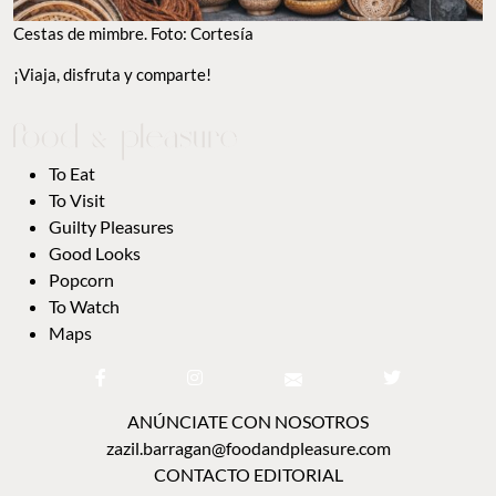
Cestas de mimbre. Foto: Cortesía
¡Viaja, disfruta y comparte!
To Eat
To Visit
Guilty Pleasures
Good Looks
Popcorn
To Watch
Maps
ANÚNCIATE CON NOSOTROS
zazil.barragan@foodandpleasure.com
CONTACTO EDITORIAL