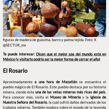
FIGURAS DE MADERA DE GUÁSIMA, BARRO Y PALMA TEJIDA. FOTO: X @SECTUR_MX
Te puede interesar:
Dicen que el mejor spa del mundo está en
México (y visitarlo podría ser la mejor forma de cerrar el año)
El Rosario
Aproximadamente
a una hora de Mazatlán
se encuentra el
pueblo mágico de El Rosario. Este pueblo destaca por su historia
minera, siendo éste
una de las vetas mineras más ricas del país
.
Para conocer más, visita el
Museo de Minería
y la
iglesia de
Nuestra Señora del Rosario
, la cuál sufrió daños derivados de
los trabajos mineros. También explora sobre el mundo de la
leyenda de la música ranchera en el
Museo de Lola Beltrán
. Este
pueblo es ideal para avistamiento de aves y otras especies —así
como para nadar en algunas zonas— en la
Laguna del Iguanero
y
las
Playas del Caimanero
. Aquí se encuentra la
Laguna El