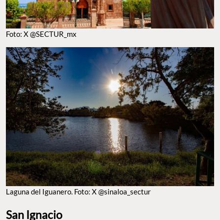
LAGUNA DEL IGUANERO. FOTO: X @SINALOA_SECTUR
San Ignacio
Entre cerros, ríos, iglesias, monumentos y museos se puede
conocer el bello pueblo mágico San Ignacio. Aquí podrás visitar
museos como el del
Jaguar, el Museo de la Cultura Popular y el
Museo Comunitario de San Ignacio
. Conoce las historias y
leyendas de este pueblo a través del Callejón del Beso o de la
zona arqueológica de Las Labradas
, que resguarda secretos en