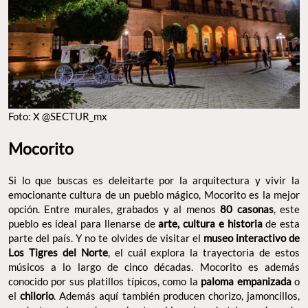
FOTO: X @SECTUR_MX
Mocorito
Si lo que buscas es deleitarte por la arquitectura y vivir la
emocionante cultura de un pueblo mágico, Mocorito es la mejor
opción. Entre murales, grabados y al menos
80 casonas
, este
pueblo es ideal para llenarse de
arte, cultura e historia
de esta
parte del país. Y no te olvides de visitar el
museo interactivo de
Los Tigres del Norte
, el cuál explora la trayectoria de estos
músicos a lo largo de cinco décadas. Mocorito es además
conocido por sus platillos típicos, como la
paloma empanizada
o
el
chilorio
. Además aquí también producen chorizo, jamoncillos,
productos a base de
cacahuate
y bizcochos de trigo y de maíz.