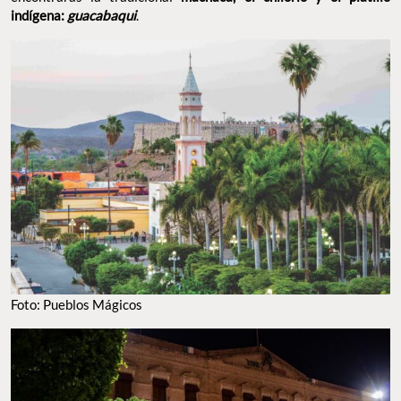
Jesús y por su puesto, el Museo del Fuerte. En cuanto a cocina
encontrarás la tradicional
machaca, el chilorio y el platillo
indígena:
guacabaqui
.
FOTO: PUEBLOS MÁGICOS