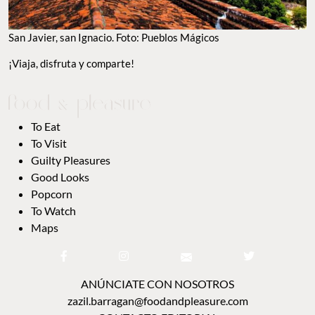
TO EAT
TO VISIT
GUILTY PLEASURES
GOOD LOOKS
POPCORN
TO WATCH
MAPS
ANÚNCIATE CON NOSOTROS
zazil.barragan@foodandpleasure.com
CONTACTO EDITORIAL