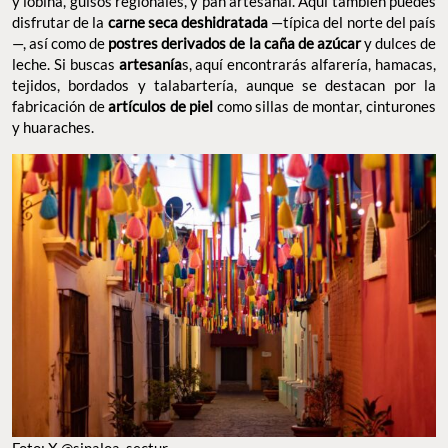
minas
. La
gastronomía
en este lugar ofrece platillos como
tilapia y lobina, guisos regionales, y pan artesanal. Aquí también
puedes disfrutar de la
carne seca deshidratada
—típica del norte
del país—, así como de
postres derivados de la caña de azúcar
y
dulces de leche. Si buscas
artesanía
s, aquí encontrarás alfarería,
hamacas, tejidos, bordados y talabartería, aunque se destacan
por la fabricación de
artículos de piel
como sillas de montar,
cinturones y huaraches.
FOTO: X @SINALOA_SECTUR