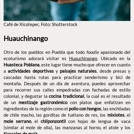
Café de Xicotepec. Foto: Shutterstock
Huauchinango
Otro de los pueblos en Puebla que todo
foodie
apasionado del
ecoturismo adorará visitar es
Huauchinango
. Ubicado en la
Huasteca Poblana
, este lugar tiene mucho que ofrecer en cuanto
a
actividades deportivas
y
paisajes naturales
, desde presas y
cascadas hasta rutas para practicar senderismo y bici de
montaña. Después de un día de aventura, puedes aprovechar
para recorrer sus calles empedradas con fachadas de estilo
colonial, y degustar la
cocina tradicional
, la cual es el resultado
de un
mestizaje gastronómico
con platos que enfatizan en
ingredientes de la región como el
pollo con hongos
, las enchiladas
de chile macho, las gorditas de tuétano de res, los
mixiotes
, el
mole serrano
, el
chilponzontli
con hojas de lengua de vaca
(similar al mole de olla), las manzanas al horno, el atole y los
tlaxcales de maíz
.