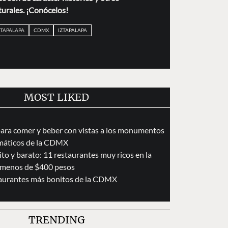
turales. ¡Conócelos!
ZTAPALAPA
CDMX
IZTAPALAPA
MOST LIKED
para comer y beber con vistas a los monumentos
áticos de la CDMX
to y barato: 11 restaurantes muy ricos en la
menos de $400 pesos
taurantes más bonitos de la CDMX
TRENDING