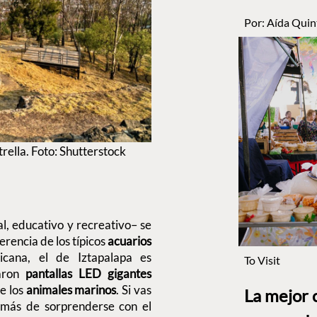
Por:
Aída Quin
rella. Foto: Shutterstock
l, educativo y recreativo– se
ferencia de los típicos
acuarios
icana, el de Iztapalapa es
To Visit
laron
pantallas LED gigantes
e los
animales marinos
. Si vas
La mejor 
emás de sorprenderse con el