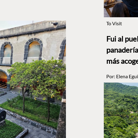
To Visit
Fui al pu
panadería
más acog
Por:
Elena Egui