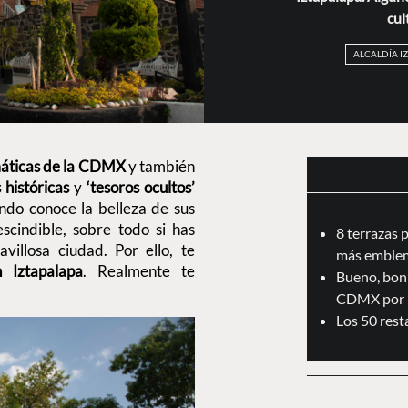
cul
ALCALDÍA I
ticas de la CDMX
y también
 históricas
y
‘tesoros ocultos’
ndo conoce la belleza de sus
scindible, sobre todo si has
8 terrazas 
illosa ciudad. Por ello, te
más emblem
 Iztapalapa
. Realmente te
Bueno, boni
CDMX por 
Los 50 res