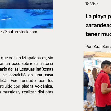
To Visit
La playa 
zarandead
ez / Shutterstock.com
tener muc
Por:
Zazil Barr
 que ver en Iztapalapa es, sin
ar un poco sobre su historia
rio de las Lenguas Indígenas
te se convirtió en una
casa
lica
. Fue fundado por los
nstruido con
piedra volcánica
.
 murales y realizar distintas