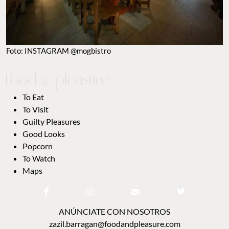
Foto: INSTAGRAM @mogbistro
To Eat
To Visit
Guilty Pleasures
Good Looks
Popcorn
To Watch
Maps
ANÚNCIATE CON NOSOTROS
zazil.barragan@foodandpleasure.com