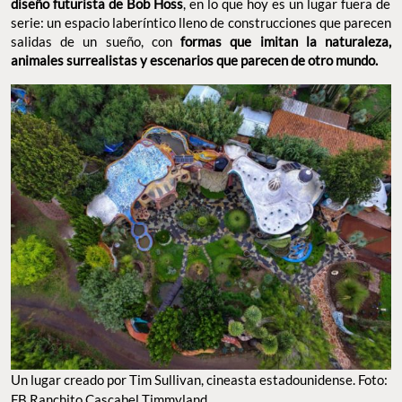
diseño futurista de Bob Hoss
, en lo que hoy es un lugar fuera de
serie: un espacio laberíntico lleno de construcciones que parecen
salidas de un sueño, con
formas que imitan la naturaleza,
animales surrealistas y escenarios que parecen de otro mundo.
Un lugar creado por Tim Sullivan, cineasta estadounidense. Foto:
FB Ranchito Cascabel Timmyland