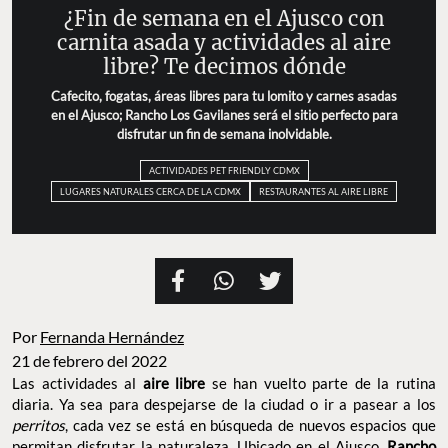
¿Fin de semana en el Ajusco con
carnita asada y actividades al aire
libre? Te decimos dónde
Cafecito, fogatas, áreas libres para tu lomito y carnes asadas
en el Ajusco; Rancho Los Gavilanes será el sitio perfecto para
disfrutar un fin de semana inolvidable.
ACTIVIDADES PET FRIENDLY CDMX
LUGARES NATURALES CERCA DE LA CDMX
RESTAURANTES AL AIRE LIBRE
Por
Fernanda Hernández
21 de febrero del 2022
Las actividades al
aire libre
se han vuelto parte de la rutina
diaria. Ya sea para despejarse de la ciudad o ir a pasear a los
perritos
, cada vez se está en búsqueda de nuevos espacios que
permitan disfrutar la naturaleza. Ubicado en el Ajusco,
Rancho