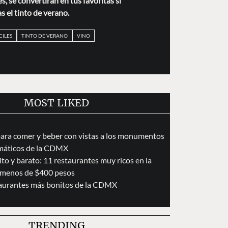
, se convertirán en tus favoritas si
s el tinto de verano.
CILES
TINTO DE VERANO
VINO
MOST LIKED
para comer y beber con vistas a los monumentos
áticos de la CDMX
to y barato: 11 restaurantes muy ricos en la
menos de $400 pesos
taurantes más bonitos de la CDMX
TRENDING