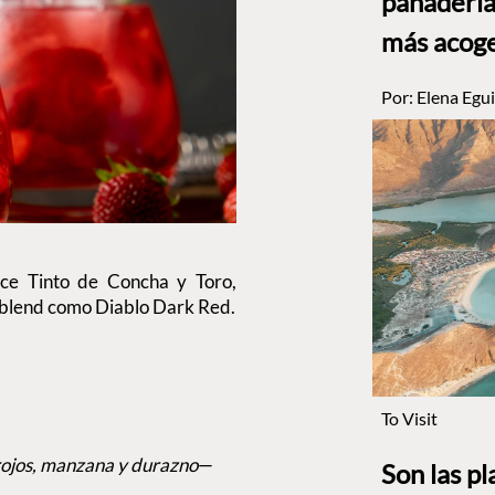
panadería
más acog
Por:
Elena Egui
ce Tinto de Concha y Toro,
n blend como Diablo Dark Red.
To Visit
rojos, manzana y durazno
—
Son las p