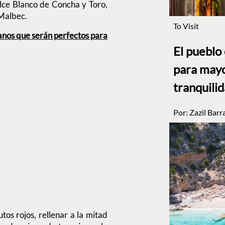
ce Blanco de Concha y Toro,
Malbec.
To Visit
canos que serán perfectos para
El pueblo
para mayo
tranquili
Por:
Zazil Barr
utos rojos, rellenar a la mitad