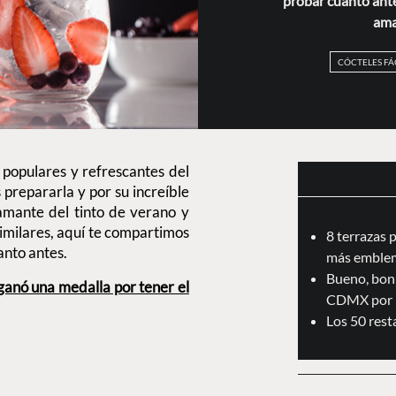
probar cuanto antes
ama
CÓCTELES FÁ
 populares y refrescantes del
s prepararla y por su increíble
amante del tinto de verano y
imilares, aquí te compartimos
8 terrazas 
anto antes.
más emblem
Bueno, boni
ganó una medalla por tener el
CDMX por 
Los 50 res