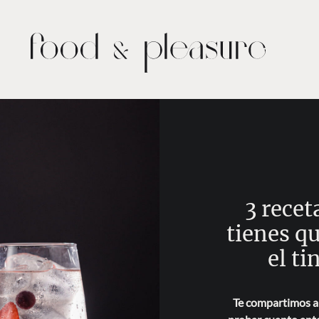
3 recet
tienes q
el ti
Te compartimos a