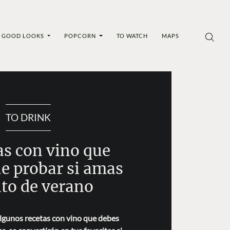
GOOD LOOKS
POPCORN
TO WATCH
MAPS
TO DRINK
as con vino que
ue probar si amas
nto de verano
lgunos recetas con vino que debes