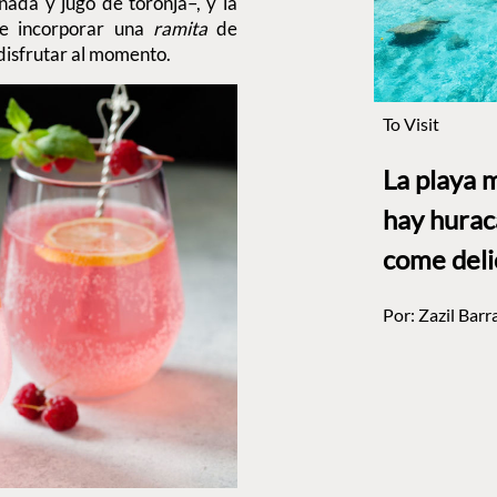
ada y jugo de toronja–, y la
 e incorporar una
ramita
de
 disfrutar al momento.
To Visit
La playa 
hay hurac
come deli
Por:
Zazil Barr