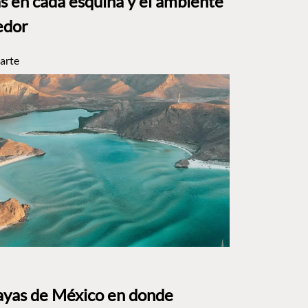
s en cada esquina y el ambiente
edor
arte
layas de México en donde