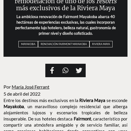
remodelación de uno de los
resorts
más exclusivos de la Riviera Maya
La ambiciosa renovación de Fairmont Mayakoba abarca 40
hectáreas de experiencias exclusivas, las cuales incorporan
perfectamente lujo hotelero, belleza natural, gastronomía de
primer nivel y diseño sofisticado.
MAYAKOBA
RENOVACIÓN FAIRMONT MAYAKOBA
RIVIERA MAYA
Por
María José Ferrant
5 de abril del 2022
Entre los destinos más exclusivos en la
Riviera Maya
se esconde
Mayakoba
, un maravilloso complejo residencial que alberga
alojamientos lujosos y escenarios tropicales de belleza
insuperable. De sus hoteles destaca
Fairmont
, característico por
compartir una atmósfera amigable y de servicio familiar, así
como preciosas habitaciones donde consentirse con unas