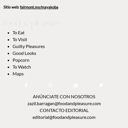
Sitio web:
fairmont.mx/mayakoba
To Eat
To Visit
Guilty Pleasures
Good Looks
Popcorn
To Watch
Maps
ANÚNCIATE CON NOSOTROS
zazil.barragan@foodandpleasure.com
CONTACTO EDITORIAL
editorial@foodandpleasure.com