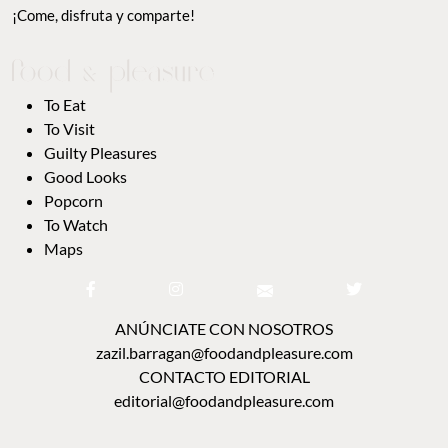
¡Come, disfruta y comparte!
To Eat
To Visit
Guilty Pleasures
Good Looks
Popcorn
To Watch
Maps
ANÚNCIATE CON NOSOTROS
zazil.barragan@foodandpleasure.com
CONTACTO EDITORIAL
editorial@foodandpleasure.com