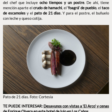
del chef que incluye
ocho tiempos y un postre
. De ahí, tiene
mención aparte el
crudo de hamachi
, el
‘foagrá’ de pueblo
, el
taco
de escamoles
y el
pato de 21 días
. Y para el postre, el buñuelo
con leche y queso cotija.
Pato de 21 días. Foto: Cortesía
TE PUEDE INTERESAR:
Desayunos con vistas a ‘El Arco’ y cenas
de Enrique Olvera en este hotel de lujo en Los Cabos