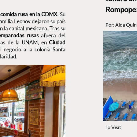
Rompope: 
e comida rusa en la CDMX
. Su
amilia Leonov dejaron su país
Por:
Aída Quin
 la capital mexicana. Tras su
empanadas rusas
afuera del
eras de la UNAM, en
Ciudad
l negocio a la colonia Santa
laridad.
To Visit