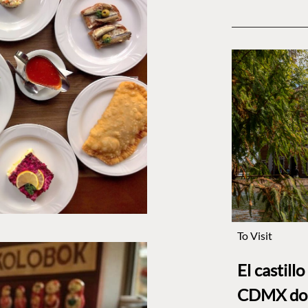
To Visit
El castill
CDMX dond