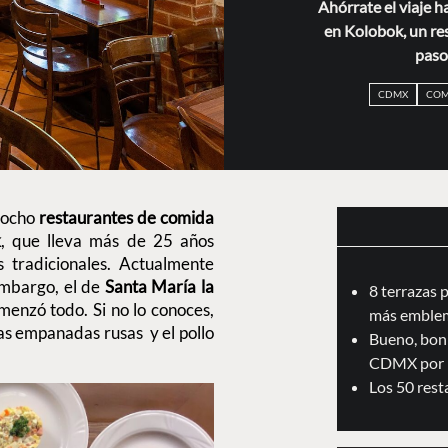
Ahórrate el viaje h
en Kolobok, un re
paso
CDMX
COM
e ocho
restaurantes de comida
k
, que lleva más de 25 años
s tradicionales. Actualmente
embargo, el de
Santa María la
8 terrazas 
enzó todo. Si no lo conoces,
más emblem
las empanadas rusas y el pollo
Bueno, boni
CDMX por 
Los 50 res