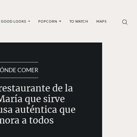
GOOD LOOKS
POPCORN
TO WATCH
MAPS
ÓNDE COMER
restaurante de la
María que sirve
usa auténtica que
ora a todos