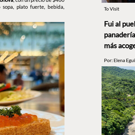
sopa, plato fuerte, bebida,
To Visit
Fui al pu
panadería
más acog
Por:
Elena Egui