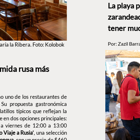
La playa 
zarandead
tener muc
Por:
Zazil Barr
ría la Ribera. Foto: Kolobok
omida rusa más
 uno de los restaurantes de
 Su propuesta gastronómica
illos típicos que reflejan la
de en dos opciones principales:
s a viernes de 12:00 a 13:00
o Viaje a Rusia’
, una selección
eonova
, con un precio de $460