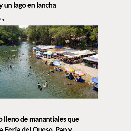
y un lago en lancha
ón
to lleno de manantiales que
a Feria del Queso, Pan y