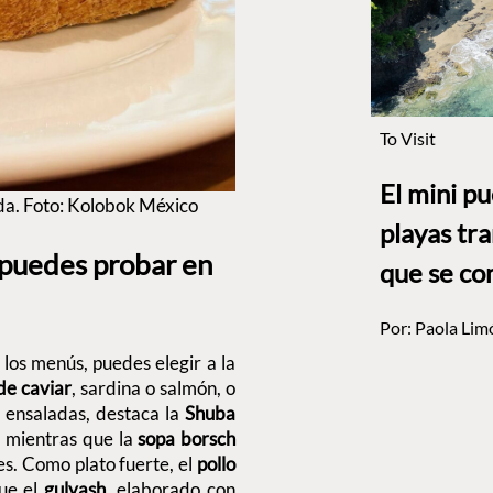
To Visit
El mini p
ada. Foto: Kolobok México
playas tr
 puedes probar en
que se co
Por:
Paola Lim
 los menús, puedes elegir a la
de caviar
, sardina o salmón, o
 ensaladas, destaca la
Shuba
s, mientras que la
sopa borsch
es. Como plato fuerte, el
pollo
que el
gulyash
, elaborado con