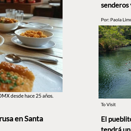
senderos 
Por:
Paola Lim
CDMX desde hace 25 años.
To Visit
rusa en Santa
El puebli
tendrá un